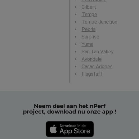
Gilbert
Tempe
Tempe Junction
Peoria
Surprise
Yuma
San Tan Valley
Avondale
Casas Adobes
Flagstaff
Neem deel aan het nPerf
project, download nu onze app !