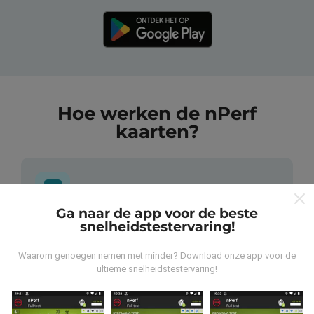
Hoe werken de nPerf
kaarten?
Ga naar de app voor de beste
snelheidstestervaring!
Waar komen de gegevens vandaan?
Waarom genoegen nemen met minder? Download onze app voor de
De gegevens worden verzameld uit tests die zijn
ultieme snelheidstestervaring!
uitgevoerd door gebruikers van de nPerf-applicatie. Dit
zijn tests die in reële omstandigheden, direct in het
veld, worden uitgevoerd. Als je ook mee wilt doen, hoef