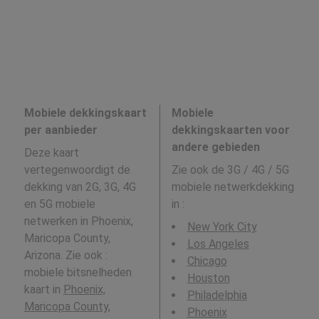
Mobiele dekkingskaart
Mobiele
per aanbieder
dekkingskaarten voor
andere gebieden
Deze kaart
vertegenwoordigt de
Zie ook de 3G / 4G / 5G
dekking van 2G, 3G, 4G
mobiele netwerkdekking
en 5G mobiele
in
:
netwerken in Phoenix,
New York City
Maricopa County,
Los Angeles
Arizona. Zie ook :
Chicago
mobiele bitsnelheden
Houston
kaart in
Phoenix,
Philadelphia
Maricopa County,
Phoenix