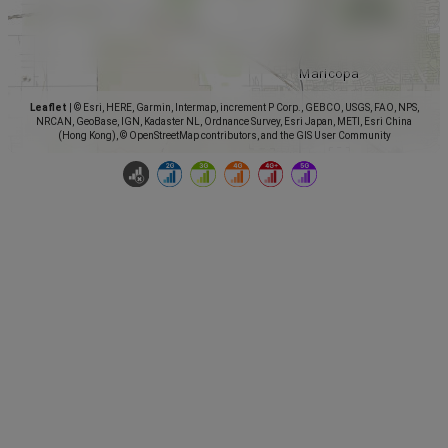
Leaflet
|
© Esri, HERE, Garmin, Intermap, increment P Corp., GEBCO, USGS, FAO, NPS,
NRCAN, GeoBase, IGN, Kadaster NL, Ordnance Survey, Esri Japan, METI, Esri China
(Hong Kong), © OpenStreetMap contributors, and the GIS User Community