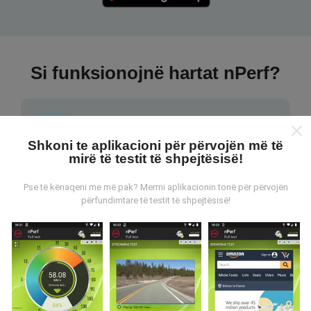
Si funksionojnë hartat nPerf?
Shkoni te aplikacioni për përvojën më të
mirë të testit të shpejtësisë!
Nga vijnë të dhënat?
Pse të kënaqeni me më pak? Merrni aplikacionin tonë për përvojën
përfundimtare të testit të shpejtësisë!
Të dhënat grumbullohen nga testet e kryera nga
përdoruesit e aplikacionit nPerf. Këto janë teste të
kryera në kushte reale, direkt në terren. Nëse dëshironi
të përfshiheni, gjithçka që duhet të bëni është të
shkarkoni aplikacionin nPerf në smartfonin tuaj.
Sa më
shumë të dhëna ka, aq më të plota do të jenë hartat!