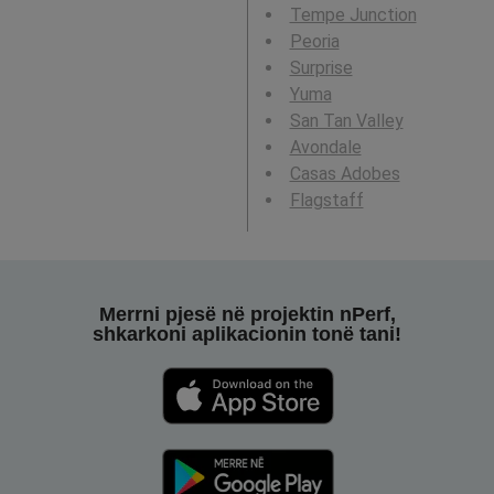
Tempe Junction
Peoria
Surprise
Yuma
San Tan Valley
Avondale
Casas Adobes
Flagstaff
Merrni pjesë në projektin nPerf,
shkarkoni aplikacionin tonë tani!