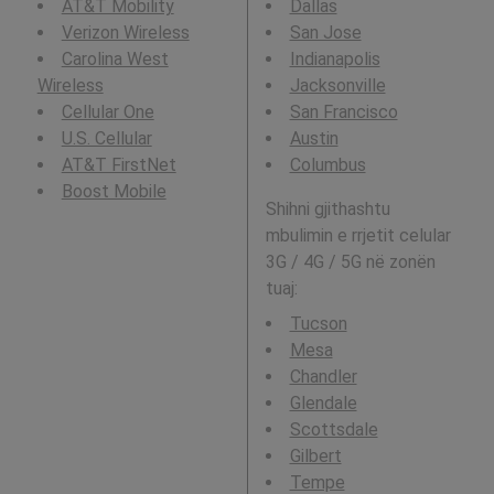
AT&T Mobility
Dallas
Verizon Wireless
San Jose
Carolina West
Indianapolis
Wireless
Jacksonville
Cellular One
San Francisco
U.S. Cellular
Austin
AT&T FirstNet
Columbus
Boost Mobile
Shihni gjithashtu
mbulimin e rrjetit celular
3G / 4G / 5G në zonën
tuaj:
Tucson
Mesa
Chandler
Glendale
Scottsdale
Gilbert
Tempe