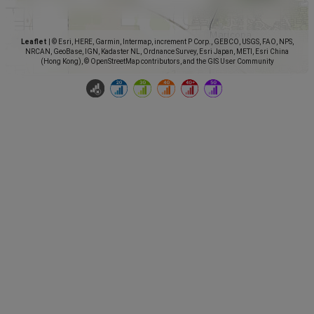
Leaflet
|
© Esri, HERE, Garmin, Intermap, increment P Corp., GEBCO, USGS, FAO, NPS,
NRCAN, GeoBase, IGN, Kadaster NL, Ordnance Survey, Esri Japan, METI, Esri China
(Hong Kong), © OpenStreetMap contributors, and the GIS User Community