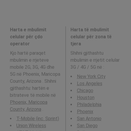
Harta e mbulimit
Harta të mbulimit
celular për çdo
celular për zona të
operator
tjera
Kjo hartë paraqet
Shihni gjithashtu
mbulimin e rrjeteve
mbulimin e rrjetit celular
mobile 2G, 3G, 4G dhe
3G / 4G / 5G në
:
5G në Phoenix, Maricopa
New York City
County, Arizona . Shihni
Los Angeles
gjithashtu: hartën e
Chicago
bitrateve të mobile në
Houston
Phoenix, Maricopa
Philadelphia
County, Arizona
.
Phoenix
T-Mobile (inc. Sprint)
San Antonio
Union Wireless
San Diego