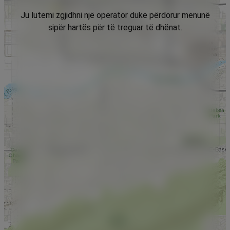
Ju lutemi zgjidhni një operator duke përdorur menunë
sipër hartës për të treguar të dhënat.