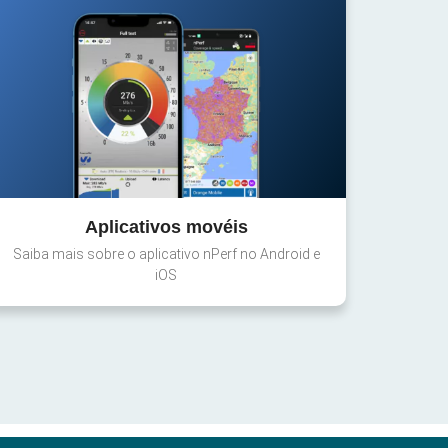
Aplicativos movéis
Saiba mais sobre o aplicativo nPerf no Android e
iOS