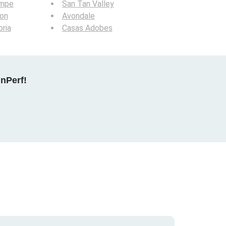
mpe
San Tan Valley
ion
Avondale
ria
Casas Adobes
nPerf!