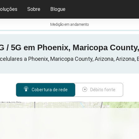
oluções
Sobre
Blogue
Medição em andamento
G / 5G em Phoenix, Maricopa County
elulares a Phoenix, Maricopa County, Arizona, Arizona,
Cobertura de rede
Débito fonte