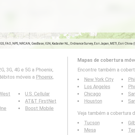
SGS, FAO, NPS, NRCAN, GeoBase, IGN, Kadaster NL, Ordnance Survey, Esri Japan, METI, Esri China 
Mapas de cobertura móve
G, 3G, 4G e 5G a Phoenix,
Encontre também a cobertu
 débitos móveis a
Phoenix,
New York City
Phi
Los Angeles
Ph
 West
U.S. Cellular
Chicago
San
AT&T FirstNet
Houston
Sa
 One
Boost Mobile
Veja também a cobertura da
Tucson
Gil
Mesa
Te