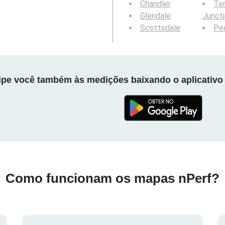
Chandler
Te
Glendale
Junct
Scottsdale
Peo
cipe você também às medições baixando o aplicativo 
Como funcionam os mapas nPerf?