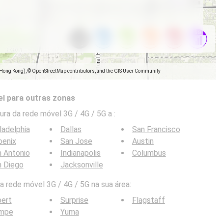
(Hong Kong), © OpenStreetMap contributors, and the GIS User Community
l para outras zonas
ra da rede móvel 3G / 4G / 5G a
:
ladelphia
Dallas
San Francisco
oenix
San Jose
Austin
 Antonio
Indianapolis
Columbus
n Diego
Jacksonville
 rede móvel 3G / 4G / 5G na sua área:
bert
Surprise
Flagstaff
mpe
Yuma