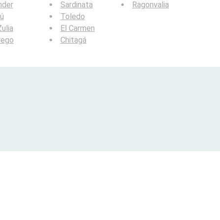
nder
Sardinata
Ragonvalia
ú
Toledo
Zulia
El Carmen
rego
Chitagá