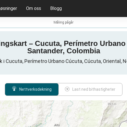
øsninger
Om oss
Blogg
Måling pågår
ingskart – Cucuta, Perímetro Urbano 
Santander, Colombia
k i Cucuta, Perímetro Urbano Cúcuta, Cúcuta, Oriental, 
Nettverksdekning
Last ned bithastigheter