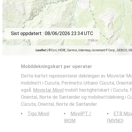
Sist oppdatert :
08/06/2026 23:34 UTC
Leaflet
|
© Esri, HERE, Garmin, Intermap, increment P Corp., GEBCO, U
Mobildekningskart per operatør
Dette kartet representerer dekningen av Movistar Mo
mobilnett i Cucuta, Perímetro Urbano Cúcuta, Orienta
også:
Movistar Movil
mobilt hastighetskart i Cucuta, 
Oriental, Norte de Santander og mobilnettdekning i C
Cúcuta, Oriental, Norte de Santander.
Tigo Movil
MovilPT /
ETB Mov
WOM
(MVNO)