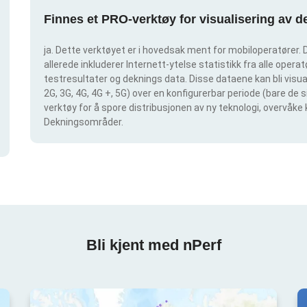
Finnes et PRO-verktøy for visualisering av 
ja. Dette verktøyet er i hovedsak ment for mobiloperatører. D
allerede inkluderer Internett-ytelse statistikk fra alle operatø
testresultater og deknings data. Disse dataene kan bli visual
2G, 3G, 4G, 4G +, 5G) over en konfigurerbar periode (bare de 
verktøy for å spore distribusjonen av ny teknologi, overvåke 
Dekningsområder.
Bli kjent med nPerf