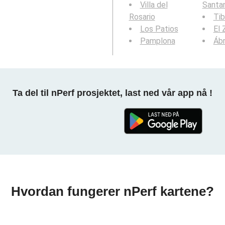
Villa del
Santa
Rosario
Tib
Los Patios
El 
Pamplona
Áb
Ta del til nPerf prosjektet, last ned vår app nå !
Hvordan fungerer nPerf kartene?