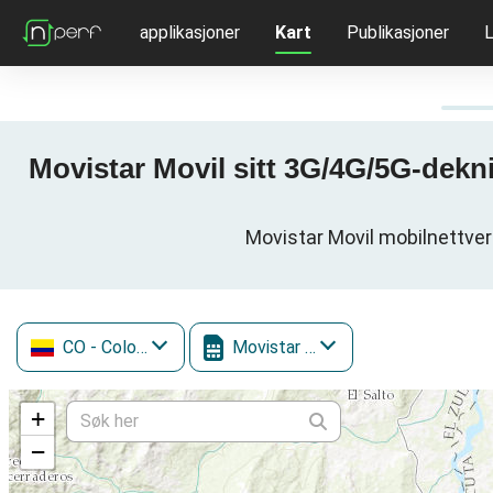
applikasjoner
Kart
Publikasjoner
L
Movistar Movil sitt 3G/4G/5G-dekn
Movistar Movil mobilnettver
CO
- Colombia
Movistar Movil
+
−