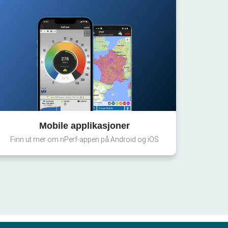
Mobile applikasjoner
Finn ut mer om nPerf-appen på Android og iOS