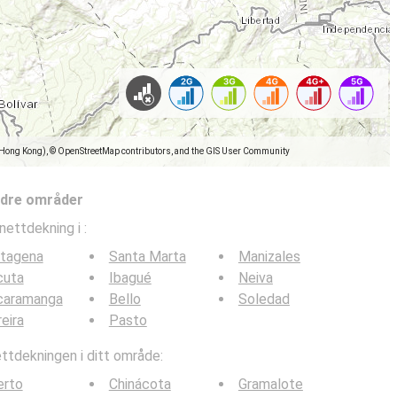
(Hong Kong), © OpenStreetMap contributors, and the GIS User Community
ndre områder
nettdekning i
:
rtagena
Santa Marta
Manizales
cuta
Ibagué
Neiva
caramanga
Bello
Soledad
eira
Pasto
tdekningen i ditt område:
erto
Chinácota
Gramalote