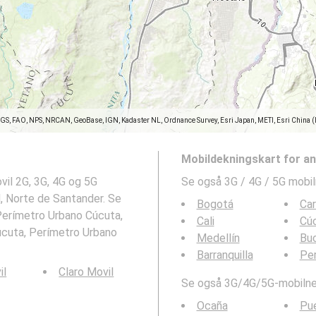
SGS, FAO, NPS, NRCAN, GeoBase, IGN, Kadaster NL, Ordnance Survey, Esri Japan, METI, Esri China 
Mobildekningskart for a
vil 2G, 3G, 4G og 5G
Se også 3G / 4G / 5G mobil
l, Norte de Santander. Se
Bogotá
Ca
Perímetro Urbano Cúcuta,
Cali
Cú
ucuta, Perímetro Urbano
Medellín
Bu
Barranquilla
Per
il
Claro Movil
Se også 3G/4G/5G-mobilnet
Ocaña
Pu