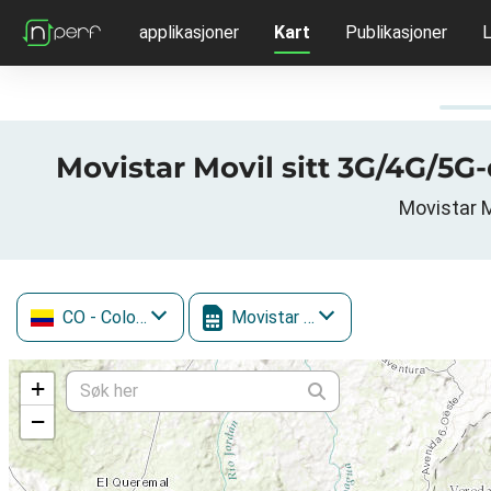
applikasjoner
Kart
Publikasjoner
L
Movistar Movil sitt 3G/4G/5G-
Movistar M
CO
- Colombia
Movistar Movil
+
−