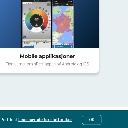
Mobile applikasjoner
Finn ut mer om nPerf-appen på Android og iOS
nPerf test
Lisensavtale for sluttbruker
.
OK