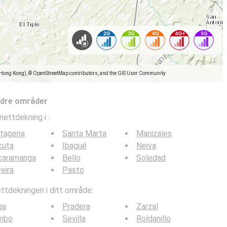
(Hong Kong), © OpenStreetMap contributors, and the GIS User Community
ndre områder
nettdekning i
:
rtagena
Santa Marta
Manizales
cuta
Ibagué
Neiva
caramanga
Bello
Soledad
eira
Pasto
tdekningen i ditt område:
ga
Pradera
Zarzal
mbo
Sevilla
Roldanillo