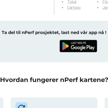
Tuluá
Flo
Cartago
Ja
Ta del til nPerf prosjektet, last ned vår app nå !
Hvordan fungerer nPerf kartene