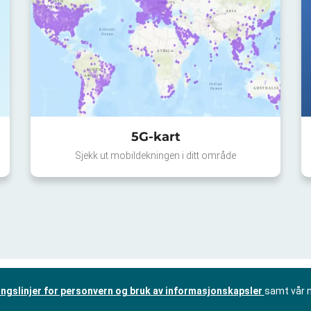
5G-kart
Sjekk ut mobildekningen i ditt område
ingslinjer for personvern og bruk av informasjonskapsler
samt vår 