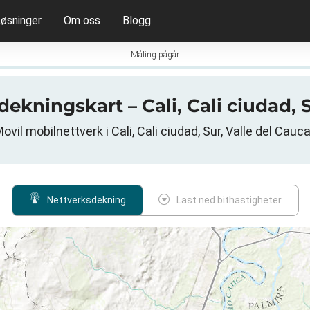
øsninger
Om oss
Blogg
Måling pågår
dekningskart – Cali, Cali ciudad, 
ovil mobilnettverk i Cali, Cali ciudad, Sur, Valle del Cauc
Nettverksdekning
Last ned bithastigheter