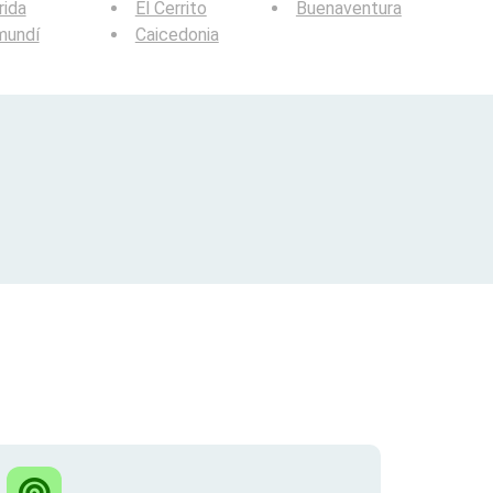
rida
El Cerrito
Buenaventura
mundí
Caicedonia
?