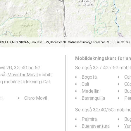
SGS, FAO, NPS, NRCAN, GeoBase, IGN, Kadaster NL, Ordnance Survey, Esri Japan, METI, Esri China 
Mobildekningskart for a
vil 2G, 3G, 4G og 5G
Se også 3G / 4G / 5G mobil
gså:
Movistar Movil
mobilt
Bogotá
Ca
og mobilnettdekning i Cali,
Cali
Cú
Medellín
Bu
il
Claro Movil
Barranquilla
Per
Se også 3G/4G/5G-mobilnet
Palmira
Bu
Buenaventura
Yu