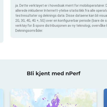
ja. Dette verktøyet er i hovedsak ment for mobiloperatører. D
allerede inkluderer Internett-ytelse statistikk fra alle operatø
testresultater og deknings data. Disse dataene kan bli visual
2G, 3G, 4G, 4G +, 5G) over en konfigurerbar periode (bare de 
verktøy for å spore distribusjonen av ny teknologi, overvåke 
Dekningsområder.
Bli kjent med nPerf