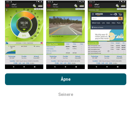
Hvordan gjøres oppdateringer?
Nettverksdekningskart oppdateres automatisk av en
bot hver time. Speed kart er
oppdateres hvert 15.
minutt
. Data vises i to år. Etter to år blir de eldste
dataene fjernet fra kartene en gang i måneden.
Ved å bla gjennom nPerf.com, samtykker du til vår
retningslinjer
for personvern og bruk av informasjonskapsler
samt vår nPerf
Åpne
test
Lisensavtale for sluttbruker
.
Seinere
OK
Hvor pålitelig og nøyaktig er det?
Testene er utført på brukernes enheter. Geolocation
presisjon avhenger av mottakskvaliteten på GPS-
signalet på tidspunktet for testen. For deknings data,