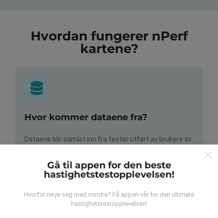
Hvordan fungerer nPerf
kartene?
Hvor kommer dataene fra?
Dataene blir samlet inn fra tester utført av brukere av
nPerf-appen. Dette er tester utført under reelle
forhold, direkte i felt. Hvis du også vil involvere deg, er
Gå til appen for den beste
alt du trenger å gjøre å laste ned nPerf-appen til
hastighetstestopplevelsen!
smarttelefonen.
Jo flere data det er, jo mer
omfattende blir kartene!
Hvorfor nøye seg med mindre? Få appen vår for den ultimate
hastighetstestopplevelsen!