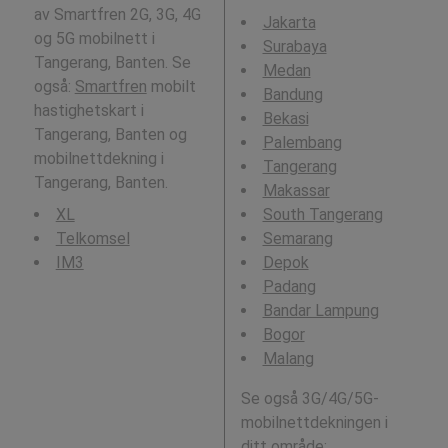
av Smartfren 2G, 3G, 4G
Jakarta
og 5G mobilnett i
Surabaya
Tangerang, Banten. Se
Medan
også:
Smartfren
mobilt
Bandung
hastighetskart i
Bekasi
Tangerang, Banten og
Palembang
mobilnettdekning i
Tangerang
Tangerang, Banten.
Makassar
XL
South Tangerang
Telkomsel
Semarang
IM3
Depok
Padang
Bandar Lampung
Bogor
Malang
Se også 3G/4G/5G-
mobilnettdekningen i
ditt område: