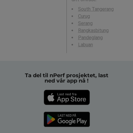
South Tangerang
Curug
Serang
Rangkasbitung
Pandeglang
Labuan
Ta del til nPerf prosjektet, last
ned vår app nå !