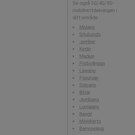
Se også 3G/4G/5G-
mobilnettdekningen i
ditt område:
Malang
Situbondo
Jember
Kediri
Madiun
Probolinggo
Lawang
Pasuruan
Sidoarjo
Blitar
Jombang
Lumajang
Bangil
Mojokerto
Banyuwangi