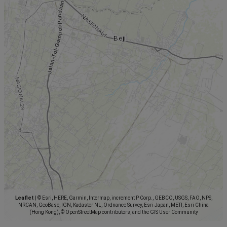
Leaflet
|
© Esri, HERE, Garmin, Intermap, increment P Corp., GEBCO, USGS, FAO, NPS,
NRCAN, GeoBase, IGN, Kadaster NL, Ordnance Survey, Esri Japan, METI, Esri China
(Hong Kong), © OpenStreetMap contributors, and the GIS User Community