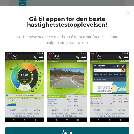
Gå til appen for den beste
Hvor kommer dataene fra?
hastighetstestopplevelsen!
Dataene blir samlet inn fra tester utført av brukere av
Hvorfor nøye seg med mindre? Få appen vår for den ultimate
nPerf-appen. Dette er tester utført under reelle
hastighetstestopplevelsen!
forhold, direkte i felt. Hvis du også vil involvere deg, er
alt du trenger å gjøre å laste ned nPerf-appen til
smarttelefonen.
Jo flere data det er, jo mer
omfattende blir kartene!
Hvordan gjøres oppdateringer?
Nettverksdekningskart oppdateres automatisk av en
Ved å bla gjennom nPerf.com, samtykker du til vår
retningslinjer
bot hver time. Speed kart er
oppdateres hvert 15.
for personvern og bruk av informasjonskapsler
samt vår nPerf
Åpne