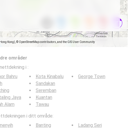
(Hong Kong), © OpenStreetMap contributors, and the GIS User Community
ndre områder
nettdekning i
:
or Bahru
Kota Kinabalu
George Town
h
Sandakan
ching
Seremban
aling Jaya
Kuantan
ah Alam
Tawau
tdekningen i ditt område:
menyih
Banting
Ladang Seri