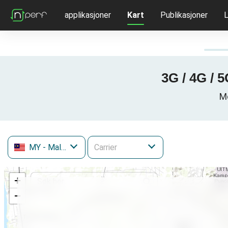
applikasjoner
Kart
Publikasjoner
L
3G / 4G / 
Mo
MY
- Malaysia
+
−