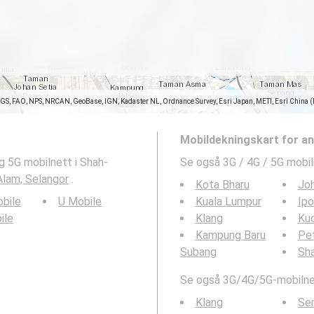
SGS, FAO, NPS, NRCAN, GeoBase, IGN, Kadaster NL, Ordnance Survey, Esri Japan, METI, Esri China 
Mobildekningskart for a
g 5G mobilnett i Shah-
Se også 3G / 4G / 5G mobil
lam, Selangor
.
Kota Bharu
Joh
bile
U Mobile
Kuala Lumpur
Ipo
ile
Klang
Ku
Kampung Baru
Pet
Subang
Sh
Se også 3G/4G/5G-mobilnet
Klang
Se