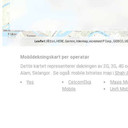
Leaflet
|
© Esri, HERE, Garmin, Intermap, increment P Corp., GEBCO, U
Mobildekningskart per operatør
Dette kartet representerer dekningen av 2G, 3G, 4G o
Alam, Selangor . Se også: mobile bitrates map i
Shah-A
Yes
CelcomDigi
Maxis Mo
Mobile
Unifi Mob