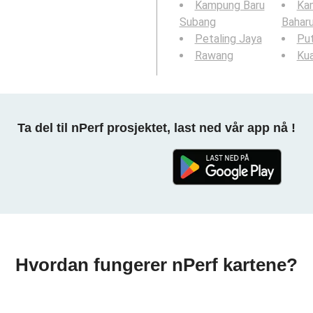
Kampung Baru
Ka
Subang
Bahar
Petaling Jaya
Put
Rawang
Kua
Ta del til nPerf prosjektet, last ned vår app nå !
Hvordan fungerer nPerf kartene?