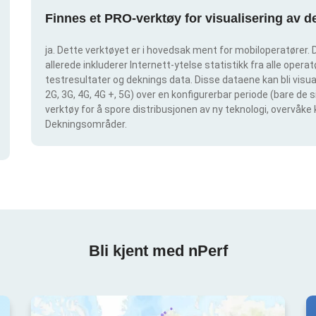
Finnes et PRO-verktøy for visualisering av 
ja. Dette verktøyet er i hovedsak ment for mobiloperatører. D
allerede inkluderer Internett-ytelse statistikk fra alle operatø
testresultater og deknings data. Disse dataene kan bli visual
2G, 3G, 4G, 4G +, 5G) over en konfigurerbar periode (bare de 
verktøy for å spore distribusjonen av ny teknologi, overvåke 
Dekningsområder.
Bli kjent med nPerf