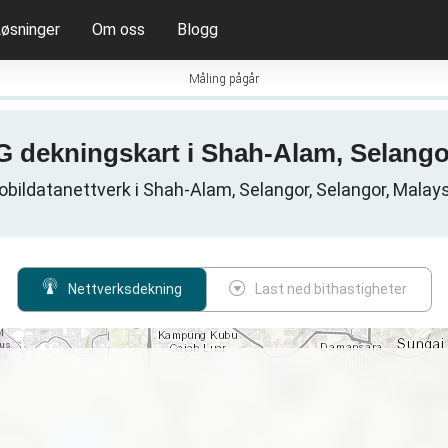
øsninger
Om oss
Blogg
Måling pågår
5G dekningskart i Shah-Alam, Selango
bildatanettverk i Shah-Alam, Selangor, Selangor, Malay
Nettverksdekning
Last ned bithastigheter