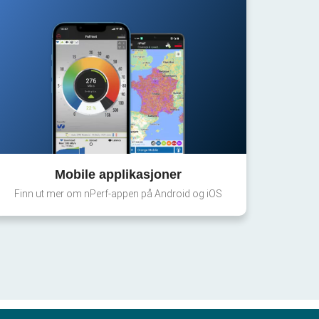
Mobile applikasjoner
Finn ut mer om nPerf-appen på Android og iOS