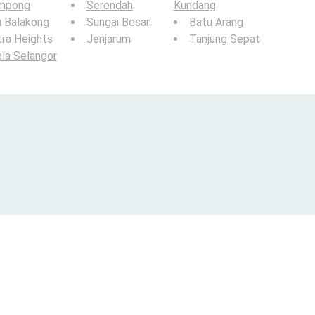
mpong
Serendah
Kundang
u Balakong
Sungai Besar
Batu Arang
ra Heights
Jenjarum
Tanjung Sepat
la Selangor