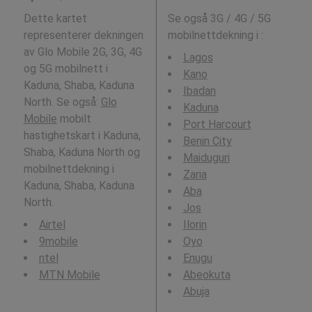
Dette kartet
Se også 3G / 4G / 5G
representerer dekningen
mobilnettdekning i
:
av Glo Mobile 2G, 3G, 4G
Lagos
og 5G mobilnett i
Kano
Kaduna, Shaba, Kaduna
Ibadan
North. Se også:
Glo
Kaduna
Mobile
mobilt
Port Harcourt
hastighetskart i Kaduna,
Benin City
Shaba, Kaduna North og
Maiduguri
mobilnettdekning i
Zaria
Kaduna, Shaba, Kaduna
Aba
North.
Jos
Airtel
Ilorin
9mobile
Oyo
ntel
Enugu
MTN Mobile
Abeokuta
Abuja