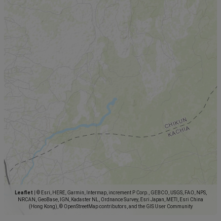
Leaflet
|
© Esri, HERE, Garmin, Intermap, increment P Corp., GEBCO, USGS, FAO, NPS,
NRCAN, GeoBase, IGN, Kadaster NL, Ordnance Survey, Esri Japan, METI, Esri China
(Hong Kong), © OpenStreetMap contributors, and the GIS User Community