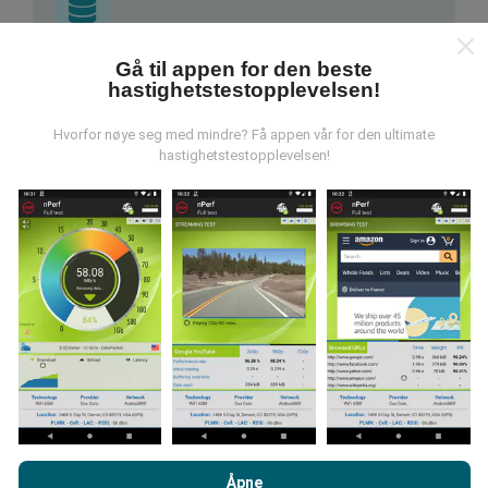
Gå til appen for den beste
Hvor kommer dataene fra?
hastighetstestopplevelsen!
Dataene blir samlet inn fra tester utført av brukere av
Hvorfor nøye seg med mindre? Få appen vår for den ultimate
nPerf-appen. Dette er tester utført under reelle
hastighetstestopplevelsen!
forhold, direkte i felt. Hvis du også vil involvere deg, er
alt du trenger å gjøre å laste ned nPerf-appen til
smarttelefonen.
Jo flere data det er, jo mer
omfattende blir kartene!
Hvordan gjøres oppdateringer?
Nettverksdekningskart oppdateres automatisk av en
Ved å bla gjennom nPerf.com, samtykker du til vår
retningslinjer
bot hver time. Speed kart er
oppdateres hvert 15.
for personvern og bruk av informasjonskapsler
samt vår nPerf
Åpne