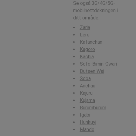
Se også 3G/4G/5G-
mobilnettdekningen i
ditt område:
Zaria
Lere
Kafanchan
Kagoro
Kachia
Sofo-Birnin-Gwari
Dutsen Wai
Soba
Anchau
Kajuru
Kujama
Burumburum
Igabi
Hunkuyi
Mando