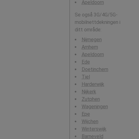
Apeldoorn
Se også 3G/4G/5G-
mobilnettdekningen i
ditt område:
Nijmegen
Arnhem
Apeldoorn
Ede
Doetinchem
Tiel
Harderwijk
Nijkerk
Zutphen
Wageningen
Epe
Wijchen
Winterswijk
Barneveld