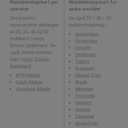
Mobildekningskart per
Mobildekningskart for
operatør
andre områder
Dette kartet
Se også 3G / 4G / 5G
representerer dekningen
mobilnettdekning i
:
av 2G, 3G, 4G og 5G
Amsterdam
mobilnett i Horst,
Rotterdam
Ermelo, Gelderland . Se
Utrecht
også: mobile bitrates
Eindhoven
map i
Horst, Ermelo,
Tilburg
Gelderland
.
Groningen
KPN Mobile
Almere Stad
Odido Mobile
Breda
Vodafone Mobile
Nijmegen
Enschede
Haarlem
Arnhem
Zaanstad
Amersfoort