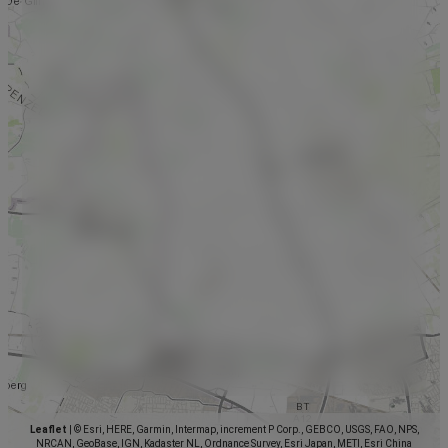
Leaflet
|
© Esri, HERE, Garmin, Intermap, increment P Corp., GEBCO, USGS, FAO, NPS,
NRCAN, GeoBase, IGN, Kadaster NL, Ordnance Survey, Esri Japan, METI, Esri China