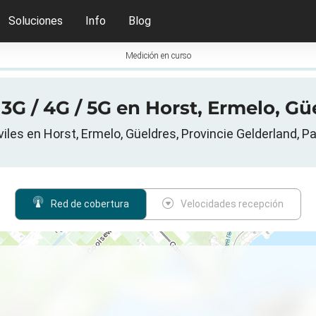
Soluciones
Info
Blog
Medición en curso
G / 4G / 5G en Horst, Ermelo, Gü
les en Horst, Ermelo, Güeldres, Provincie Gelderland, P
Red de cobertura
Velocidades recepción