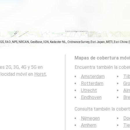
SGS, FAO, NPS, NRCAN, GeoBase, IGN, Kadaster NL, Ordnance Survey, Esri Japan, METI, Esri China 
Mapas de cobertura móvi
es 2G, 3G, 4G y 5G en
Encuentra también la cober
elocidad móvil en
Horst,
Amsterdam
Til
Rotterdam
Gro
Utrecht
Al
Eindhoven
Br
Consulta también la cobertu
Nijmegen
Do
Arnhem
Tie