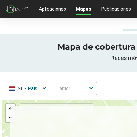
Aplicaciones
Mapas
Publicaciones
Mapa de cobertura 3
Redes móvi
NL
- Países Bajos
+
−