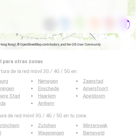
(Hong Kong), © OpenStreetMap contributors, and the GIS User Community
l para otras zonas
tura de la red móvil 3G / 4G / 5G en
:
burg
Nijmegen
Zaanstad
ningen
Enschede
Amersfoort
mere Stad
Haarlem
Apeldoorn
eda
Arnhem
ra de red móvil 3G / 4G / 5G en tu zona:
etinchem
Zutphen
Winterswijk
l
Wageningen
Barneveld