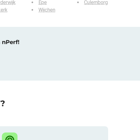
derwijk
Epe
Culemborg
kerk
Wijchen
 nPerf!
f?