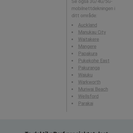
Se også 3G/4G/5G-
mobilnettdekningen i
ditt område:
Auckland
Manukau City
Waitakere
Mangere
Papakura
Pukekohe East
Pakuranga
Waiuku
Warkworth
Muriwai Beach
Wellsford
Parakai