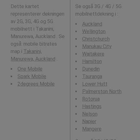
Dette kartet
Se også 3G / 4G / 5G
representerer dekningen
mobilnettdekning i
:
av 2G, 3G, 4G og 5G
Auckland
mobilnett i Takanini,
Wellington
Manurewa, Auckland . Se
Christchurch
også: mobile bitrates
Manukau City
map i
Takanini,
Waitakere
Manurewa, Auckland
.
Hamilton
One Mobile
Dunedin
Spark Mobile
Tauranga
2degrees Mobile
Lower Hutt
Palmerston North
Rotorua
Hastings
Nelson
Napier
Mangere