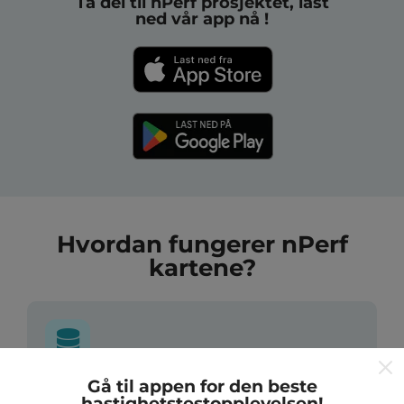
Ta del til nPerf prosjektet, last
ned vår app nå !
Hvordan fungerer nPerf
kartene?
Gå til appen for den beste
Hvor kommer dataene fra?
hastighetstestopplevelsen!