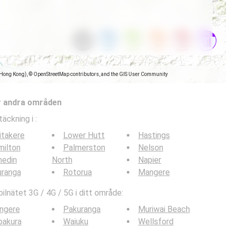
(Hong Kong), © OpenStreetMap contributors, and the GIS User Community
r andra områden
täckning i
:
itakere
Lower Hutt
Hastings
milton
Palmerston
Nelson
nedin
North
Napier
uranga
Rotorua
Mangere
lnätet 3G / 4G / 5G i ditt område:
ngere
Pakuranga
Muriwai Beach
pakura
Waiuku
Wellsford