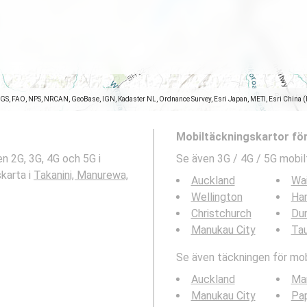
SGS, FAO, NPS, NRCAN, GeoBase, IGN, Kadaster NL, Ordnance Survey, Esri Japan, METI, Esri China 
Mobiltäckningskartor fö
n 2G, 3G, 4G och 5G i
Se även 3G / 4G / 5G mobil
karta i
Takanini, Manurewa,
Auckland
Wa
Wellington
Ha
Christchurch
Du
Manukau City
Ta
Se även täckningen för mobi
Auckland
Ma
Manukau City
Pa