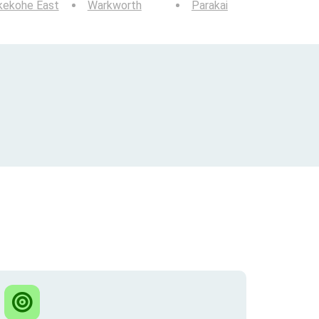
kekohe East
Warkworth
Parakai