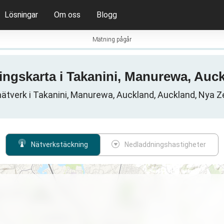
Lösningar
Om oss
Blogg
Mätning pågår
ningskarta i Takanini, Manurewa, Auc
ätverk i Takanini, Manurewa, Auckland, Auckland, Nya 
Nätverkstäckning
Nedladdningshastigheter