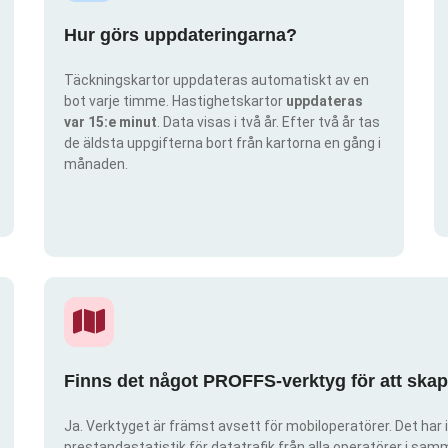
Hur görs uppdateringarna?
Täckningskartor uppdateras automatiskt av en
bot varje timme. Hastighetskartor
uppdateras
var 15:e minut
. Data visas i två år. Efter två år tas
de äldsta uppgifterna bort från kartorna en gång i
månaden.
Finns det något PROFFS-verktyg för att ska
Ja. Verktyget är främst avsett för mobiloperatörer. Det har i
prestandastatistik för datatrafik från alla operatörer i samma