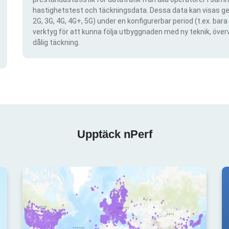
hastighetstest och täckningsdata. Dessa data kan visas gen
2G, 3G, 4G, 4G+, 5G) under en konfigurerbar period (t.ex. ba
verktyg för att kunna följa utbyggnaden med ny teknik, öve
dålig täckning.
Upptäck nPerf