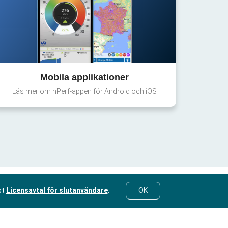
Mobila applikationer
Läs mer om nPerf-appen för Android och iOS
st
Licensavtal för slutanvändare
.
OK