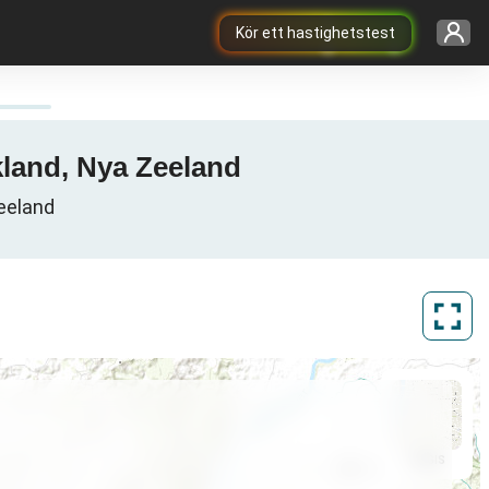
Kör ett hastighetstest
kland, Nya Zeeland
Zeeland
ArcGIS