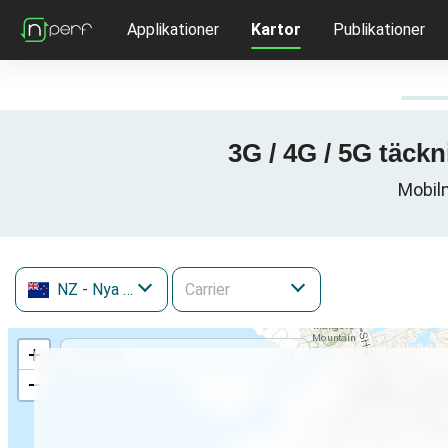
Applikationer
Kartor
Publikationer
3G / 4G / 5G täck
Mobiln
NZ
- Nya Zeeland
+
−