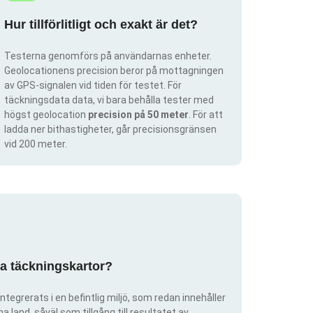
Hur tillförlitligt och exakt är det?
Testerna genomförs på användarnas enheter.
Geolocationens precision beror på mottagningen
av GPS-signalen vid tiden för testet. För
täckningsdata data, vi bara behålla tester med
högst geolocation
precision på 50 meter
. För att
ladda ner bithastigheter, går precisionsgränsen
vid 200 meter.
pa täckningskartor?
ntegrerats i en befintlig miljö, som redan innehåller
 land, såväl som tillgång till resultatet av