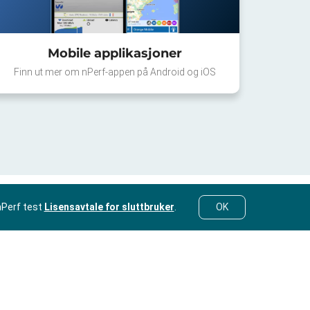
Mobile applikasjoner
Finn ut mer om nPerf-appen på Android og iOS
nPerf test
Lisensavtale for sluttbruker
.
OK