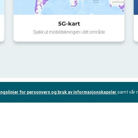
5G-kart
Sjekk ut mobildekningen i ditt område
ingslinjer for personvern og bruk av informasjonskapsler
samt vår 