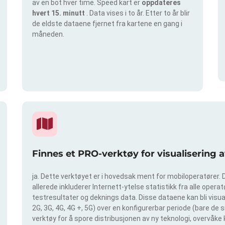
av en bot hver time. Speed kart er
oppdateres
hvert 15. minutt
. Data vises i to år. Etter to år blir
de eldste dataene fjernet fra kartene en gang i
måneden.
Finnes et PRO-verktøy for visualisering 
ja. Dette verktøyet er i hovedsak ment for mobiloperatører. D
allerede inkluderer Internett-ytelse statistikk fra alle operatø
testresultater og deknings data. Disse dataene kan bli visual
2G, 3G, 4G, 4G +, 5G) over en konfigurerbar periode (bare de 
verktøy for å spore distribusjonen av ny teknologi, overvåke 