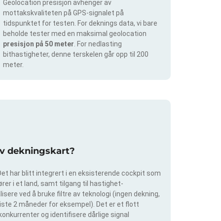
Geolocation presisjon avhenger av
mottakskvaliteten på GPS-signalet på
tidspunktet for testen. For deknings data, vi bare
beholde tester med en maksimal geolocation
presisjon på 50 meter
. For nedlasting
bithastigheter, denne terskelen går opp til 200
meter.
av dekningskart?
et har blitt integrert i en eksisterende cockpit som
rer i et land, samt tilgang til hastighet-
isere ved å bruke filtre av teknologi (ingen dekning,
siste 2 måneder for eksempel). Det er et flott
konkurrenter og identifisere dårlige signal