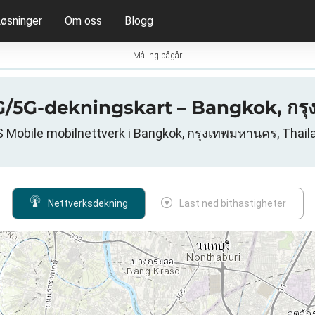
øsninger
Om oss
Blogg
Måling pågår
4G/5G-dekningskart – Bangkok, กรุ
S Mobile mobilnettverk i Bangkok, กรุงเทพมหานคร, Thail
Nettverksdekning
Last ned bithastigheter