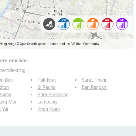
(Hong Kong), © OpenStreetMap contributors, and the GIS User Community
ndre områder
nettdekning i
:
n Buri
Pak Kret
Surat Thani
khon
Si Racha
Ban Rangsit
asima
Phra Pradaeng
ang Mai
Lampang
 Yai
Khon Kaen