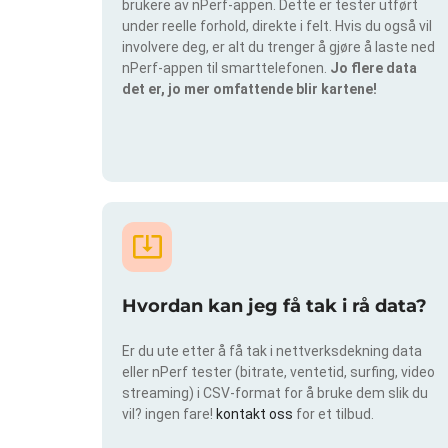
brukere av nPerf-appen. Dette er tester utført
under reelle forhold, direkte i felt. Hvis du også vil
involvere deg, er alt du trenger å gjøre å laste ned
nPerf-appen til smarttelefonen.
Jo flere data
det er, jo mer omfattende blir kartene!
Hvordan kan jeg få tak i rå data?
Er du ute etter å få tak i nettverksdekning data
eller nPerf tester (bitrate, ventetid, surfing, video
streaming) i CSV-format for å bruke dem slik du
vil? ingen fare!
kontakt oss
for et tilbud.