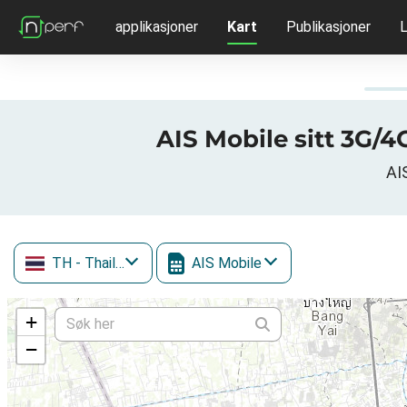
applikasjoner
Kart
Publikasjoner
L
AIS Mobile sitt 3G/
AI
TH
- Thailand
AIS Mobile
+
−