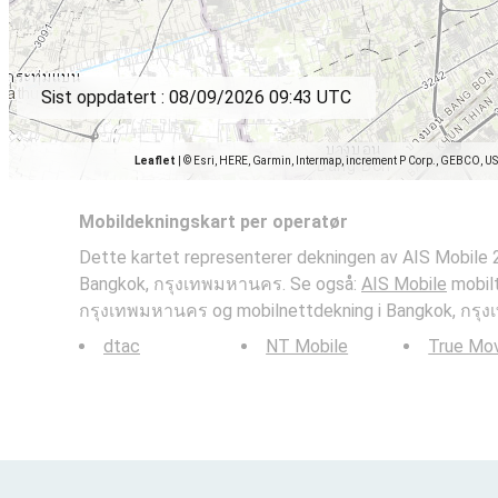
Sist oppdatert :
08/09/2026 09:43 UTC
Leaflet
|
© Esri, HERE, Garmin, Intermap, increment P Corp., GEBCO, U
Mobildekningskart per operatør
Dette kartet representerer dekningen av AIS Mobile 2
Bangkok, กรุงเทพมหานคร. Se også:
AIS Mobile
mobilt
กรุงเทพมหานคร og mobilnettdekning i Bangkok, กรุ
dtac
NT Mobile
True Mo