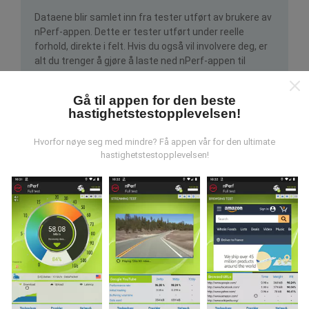
Dataene blir samlet inn fra tester utført av brukere av
nPerf-appen. Dette er tester utført under reelle
forhold, direkte i felt. Hvis du også vil involvere deg, er
alt du trenger å gjøre å laste ned nPerf-appen til
smarttelefonen.
Jo flere data det er, jo mer
omfattende blir kartene!
Gå til appen for den beste
hastighetstestopplevelsen!
Hvorfor nøye seg med mindre? Få appen vår for den ultimate
hastighetstestopplevelsen!
Hvordan gjøres oppdateringer?
Nettverksdekningskart oppdateres automatisk av en
bot hver time. Speed kart er
oppdateres hvert 15.
minutt
. Data vises i to år. Etter to år blir de eldste
dataene fjernet fra kartene en gang i måneden.