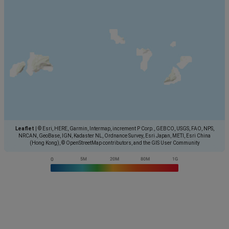
Leaflet
|
© Esri, HERE, Garmin, Intermap, increment P Corp., GEBCO, USGS, FAO, NPS,
NRCAN, GeoBase, IGN, Kadaster NL, Ordnance Survey, Esri Japan, METI, Esri China
(Hong Kong), © OpenStreetMap contributors, and the GIS User Community