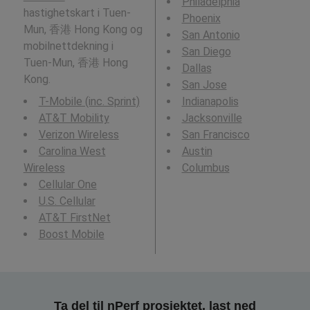
Philadelphia
hastighetskart i Tuen-
Phoenix
Mun, 香港 Hong Kong og
San Antonio
mobilnettdekning i
San Diego
Tuen-Mun, 香港 Hong
Dallas
Kong.
San Jose
T-Mobile (inc. Sprint)
Indianapolis
AT&T Mobility
Jacksonville
Verizon Wireless
San Francisco
Carolina West
Austin
Wireless
Columbus
Cellular One
U.S. Cellular
AT&T FirstNet
Boost Mobile
Ta del til nPerf prosjektet, last ned