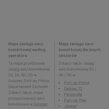
Mapa zasięgu sieci
Mapy zasięgu sieci
komórkowej według
komórkowej dla innych
operatora
obszarów
Ta mapa przedstawia
Zobacz także zasięg
zasięg sieci komórkowej
sieci komórkowej 3G /
2G, 3G, 4G i 5G w
4G / 5G w
:
Gressier, Port-au-Prince,
Port-au-Prince
Departament Zachodni.
Delmas 73
Zobacz także: mapa
Pétionville
przepustowości sieci
Port-de-Paix
komórkowej w
Gressier,
Jacmel