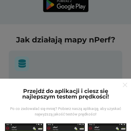
Jak działają mapy nPerf?
Skąd pochodzą dane?
Przejdź do aplikacji i ciesz się
Dane są gromadzone z testów przeprowadzonych
najlepszym testem prędkości!
przez użytkowników aplikacji nPerf. Są to testy
przeprowadzane w warunkach rzeczywistych,
Po co zadowalać się mniej? Pobierz naszą aplikację, aby uzyskać
bezpośrednio w terenie. Jeśli chcesz się
najwyższą jakość testów prędkości!
zaangażować, wystarczy pobrać aplikację nPerf na
smartfona.
Im więcej danych, tym bardziej dokładne
będą mapy!