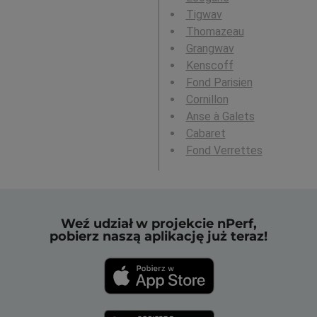
Tigwav
Thomazeau
Grangwav
Kenscoff
Fond Parisien
Cornillon
Anse à Galets
Cabaret
Fond Verrettes
Weź udział w projekcie nPerf,
pobierz naszą aplikację już teraz!