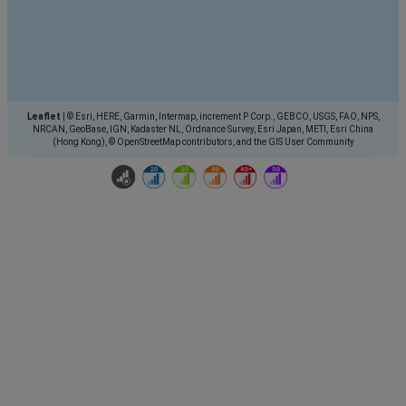
Leaflet
|
© Esri, HERE, Garmin, Intermap, increment P Corp., GEBCO, USGS, FAO, NPS,
NRCAN, GeoBase, IGN, Kadaster NL, Ordnance Survey, Esri Japan, METI, Esri China
(Hong Kong), © OpenStreetMap contributors, and the GIS User Community