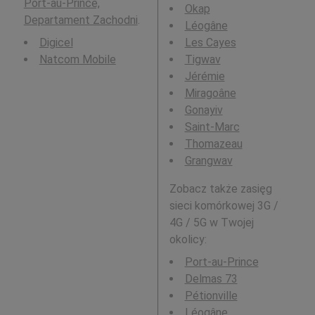
Port-au-Prince,
Okap
Departament Zachodni
.
Léogâne
Digicel
Les Cayes
Natcom Mobile
Tigwav
Jérémie
Miragoâne
Gonayiv
Saint-Marc
Thomazeau
Grangwav
Zobacz także zasięg
sieci komórkowej 3G /
4G / 5G w Twojej
okolicy:
Port-au-Prince
Delmas 73
Pétionville
Léogâne