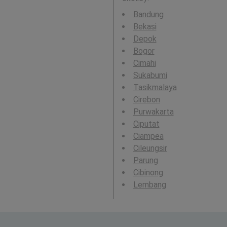
Bandung
Bekasi
Depok
Bogor
Cimahi
Sukabumi
Tasikmalaya
Cirebon
Purwakarta
Ciputat
Ciampea
Cileungsir
Parung
Cibinong
Lembang