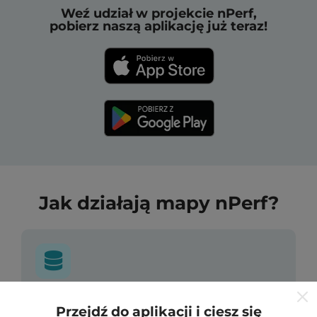
Weź udział w projekcie nPerf,
pobierz naszą aplikację już teraz!
Jak działają mapy nPerf?
Skąd pochodzą dane?
Przejdź do aplikacji i ciesz się