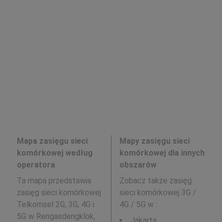
Mapa zasięgu sieci
Mapy zasięgu sieci
komórkowej według
komórkowej dla innych
operatora
obszarów
Ta mapa przedstawia
Zobacz także zasięg
zasięg sieci komórkowej
sieci komórkowej 3G /
Telkomsel 2G, 3G, 4G i
4G / 5G w
:
5G w Rengasdengklok,
Jakarta