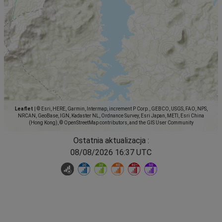
Leaflet
|
© Esri, HERE, Garmin, Intermap, increment P Corp., GEBCO, USGS, FAO, NPS,
NRCAN, GeoBase, IGN, Kadaster NL, Ordnance Survey, Esri Japan, METI, Esri China
(Hong Kong), © OpenStreetMap contributors, and the GIS User Community
Ostatnia aktualizacja :
08/08/2026 16:37 UTC