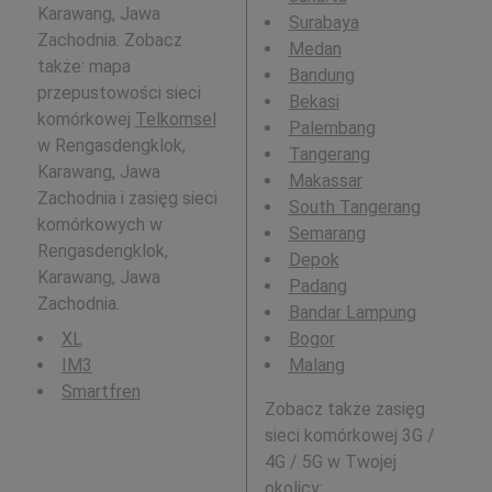
Karawang, Jawa
Surabaya
Zachodnia. Zobacz
Medan
także: mapa
Bandung
przepustowości sieci
Bekasi
komórkowej
Telkomsel
Palembang
w Rengasdengklok,
Tangerang
Karawang, Jawa
Makassar
Zachodnia i zasięg sieci
South Tangerang
komórkowych w
Semarang
Rengasdengklok,
Depok
Karawang, Jawa
Padang
Zachodnia.
Bandar Lampung
XL
Bogor
IM3
Malang
Smartfren
Zobacz także zasięg
sieci komórkowej 3G /
4G / 5G w Twojej
okolicy: