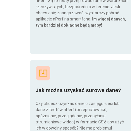
nPerf. Są to testy przeprowadzane w warunkach
rzeczywistych, bezpośrednio w terenie. Jeśli
chcesz się zaangażować, wystarczy pobrać
aplikację nPerf na smartfona.
Im więcej danych,
tym bardziej dokładne będą mapy!
Jak można uzyskać surowe dane?
Czy chcesz uzyskać dane o zasięgu sieci lub
dane z testów nPerf (przepustowość,
opóźnienie, przeglądanie, przesyłanie
strumieniowe wideo) w formacie CSV, aby użyć
ich w dowolny sposób? Nie ma problemu!