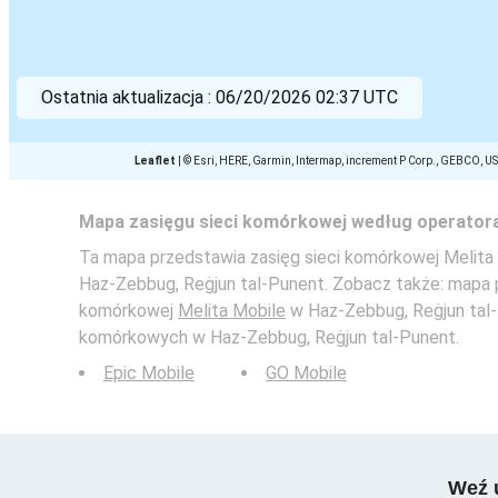
Ostatnia aktualizacja :
06/20/2026 02:37 UTC
Leaflet
|
© Esri, HERE, Garmin, Intermap, increment P Corp., GEBCO, U
Mapa zasięgu sieci komórkowej według operator
Ta mapa przedstawia zasięg sieci komórkowej Melita 
Haz-Zebbug, Reġjun tal-Punent. Zobacz także: mapa 
komórkowej
Melita Mobile
w Haz-Zebbug, Reġjun tal-P
komórkowych w Haz-Zebbug, Reġjun tal-Punent.
Epic Mobile
GO Mobile
Weź u