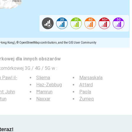
(Hong Kong), © OpenStreetMap contributors, and the GIS User Community
rkowej dla innych obszarów
 komórkowej 3G / 4G / 5G w
:
 Pawl il-
Sliema
Marsaskala
Haz-Zebbug
Attard
nt John
Ħamrun
Paola
tun
Naxxar
Żurrieq
teraz!