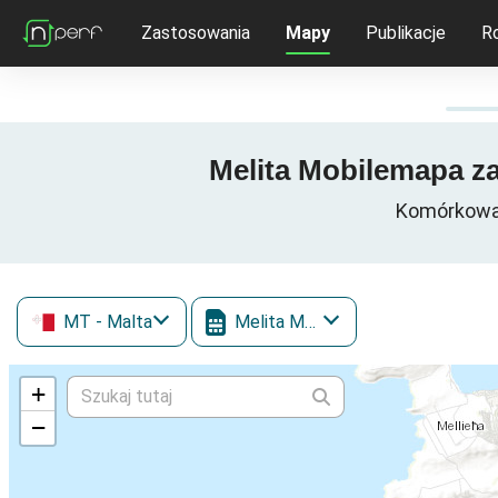
Zastosowania
Mapy
Publikacje
R
Melita Mobilemapa za
Komórkowa 
MT
- Malta
Melita Mobile
+
−