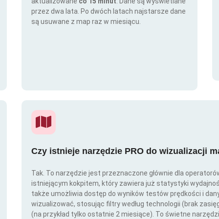
aktualizowane
co 15 minut
. Dane są wyświetlane
przez dwa lata. Po dwóch latach najstarsze dane
są usuwane z map raz w miesiącu.
Czy istnieje narzędzie PRO do wizualizacji 
Tak. To narzędzie jest przeznaczone głównie dla operator
istniejącym kokpitem, który zawiera już statystyki wydajno
także umożliwia dostęp do wyników testów prędkości i da
wizualizować, stosując filtry według technologii (brak zasię
(na przykład tylko ostatnie 2 miesiące). To świetne narzędz