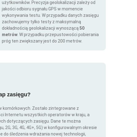
użytkowników. Precyzja geolokalizacji zależy od
jakości odbioru sygnału GPS w momencie
wykonywania testu. W przypadku danych zasięgu
zachowujemy tylko testy z maksymalną
dokładnością geolokalizacji wynoszącą
50
metrów
. W przypadku przepustowości pobierania
próg ten zwiększany jest do 200 metrów.
map zasięgu?
ów komórkowych. Zostało zintegrowane z
ści Internetu wszystkich operatorów w kraju, a
nych dotyczących zasięgu. Dane te można
gu, 2G, 3G, 4G, 4G+, 5G) w konfigurowalnym okresie
ie do śledzenia wdrażania nowej technologii,