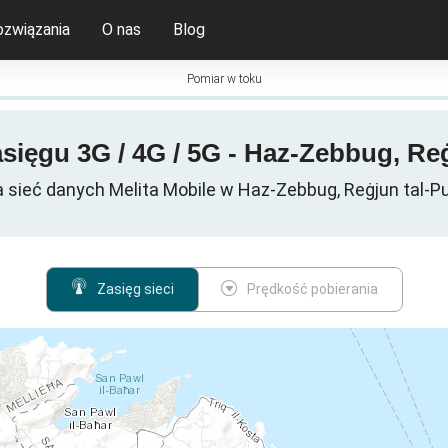
ozwiązania
O nas
Blog
Pomiar w toku
sięgu 3G / 4G / 5G - Haz-Zebbug, Reġ
sieć danych Melita Mobile w Haz-Zebbug, Reġjun tal-Pu
Zasięg sieci
Prędkość pobierania