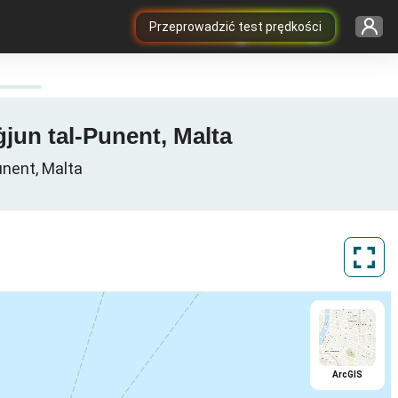
Przeprowadzić test prędkości
jun tal-Punent, Malta
nent, Malta
ArcGIS