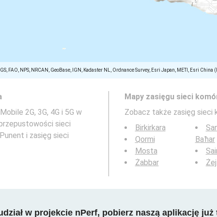
SGS, FAO, NPS, NRCAN, GeoBase, IGN, Kadaster NL, Ordnance Survey, Esri Japan, METI, Esri China 
a
Mapy zasięgu sieci komó
Mobile 2G, 3G, 4G i 5G w
Zobacz także zasięg sieci
przepustowości sieci
Birkirkara
San
unent i zasięg sieci
Qormi
Baħar
Mosta
Sai
Żabbar
Żej
dział w projekcie nPerf, pobierz naszą aplikację już 