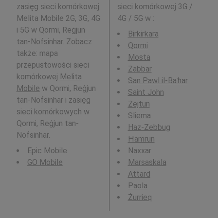
zasięg sieci komórkowej
sieci komórkowej 3G /
Melita Mobile 2G, 3G, 4G
4G / 5G w
:
i 5G w Qormi, Reġjun
Birkirkara
tan-Nofsinhar. Zobacz
Qormi
także: mapa
Mosta
przepustowości sieci
Żabbar
komórkowej
Melita
San Pawl il-Baħar
Mobile
w Qormi, Reġjun
Saint John
tan-Nofsinhar i zasięg
Żejtun
sieci komórkowych w
Sliema
Qormi, Reġjun tan-
Haz-Zebbug
Nofsinhar.
Ħamrun
Epic Mobile
Naxxar
GO Mobile
Marsaskala
Attard
Paola
Żurrieq