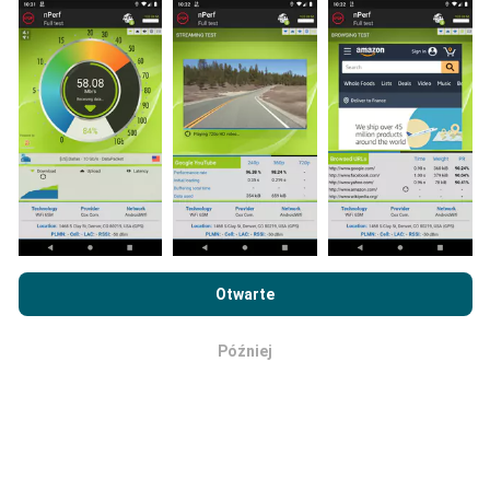
przez dwa lata. Po dwóch latach najstarsze dane są
usuwane z map raz w miesiącu.
Jaka jest ich wiarygodność i
dokładność?
Przeglądając witrynę nPerf.com, wyrażasz zgodę na naszą
Testy przeprowadzane są na urządzeniach
Politykę prywatności i plików cookie
, jak również na
Umowę
Otwarte
użytkowników. Precyzja geolokalizacji zależy od
licencyjną użytkownika końcowego
testu nPerf.
jakości odbioru sygnału GPS w momencie
wykonywania testu. W przypadku danych zasięgu
Później
OK
zachowujemy tylko testy z maksymalną dokładnością
geolokalizacji wynoszącą
50 metrów
. W przypadku
przepustowości pobierania próg ten zwiększany jest
do 200 metrów.