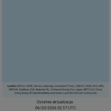
Leaflet
|
© Esri, HERE, Garmin, Intermap, increment P Corp., GEBCO, USGS, FAO, NPS,
NRCAN, GeoBase, IGN, Kadaster NL, Ordnance Survey, Esri Japan, METI, Esri China
(Hong Kong), © OpenStreetMap contributors, and the GIS User Community
Ostatnia aktualizacja :
06/20/2026 02:37 UTC