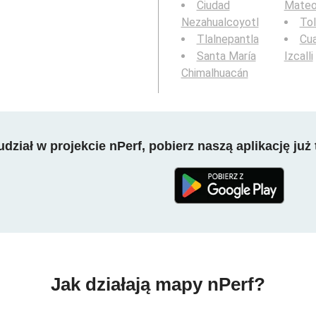
Ciudad
Mate
Nezahualcoyotl
To
Tlalnepantla
Cua
Santa María
Izcalli
Chimalhuacán
dział w projekcie nPerf, pobierz naszą aplikację już 
Jak działają mapy nPerf?