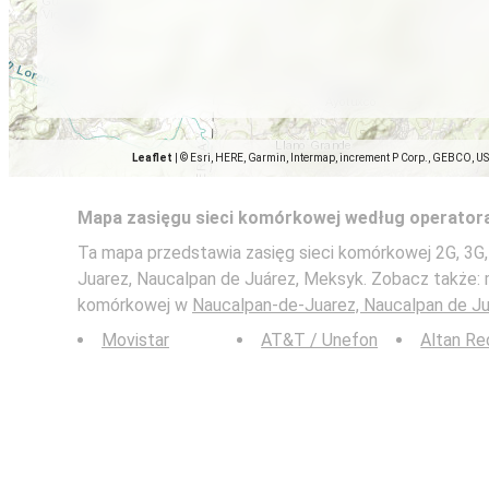
Leaflet
|
© Esri, HERE, Garmin, Intermap, increment P Corp., GEBCO, U
Mapa zasięgu sieci komórkowej według operator
Ta mapa przedstawia zasięg sieci komórkowej 2G, 3G,
Juarez, Naucalpan de Juárez, Meksyk. Zobacz także:
komórkowej w
Naucalpan-de-Juarez, Naucalpan de J
Movistar
AT&T / Unefon
Altan Re