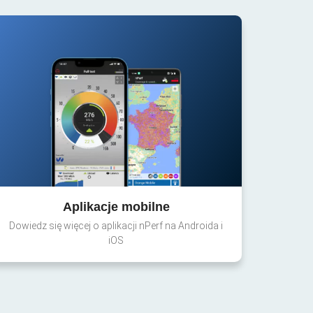
Aplikacje mobilne
Dowiedz się więcej o aplikacji nPerf na Androida i
iOS