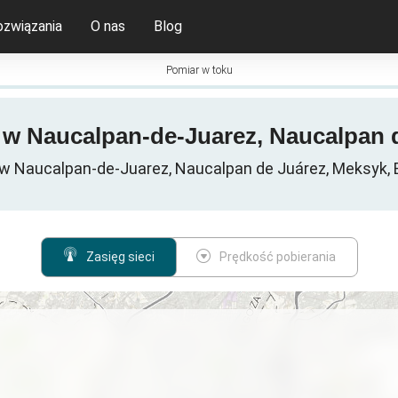
ozwiązania
O nas
Blog
Pomiar w toku
G w Naucalpan-de-Juarez, Naucalpan 
w Naucalpan-de-Juarez, Naucalpan de Juárez, Meksyk, 
Zasięg sieci
Prędkość pobierania