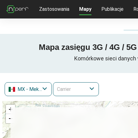
Zastosowania
Mapy
Publikacje
R
Mapa zasięgu 3G / 4G / 5
Komórkowe sieci danych 
MX
- Meksyk
+
−