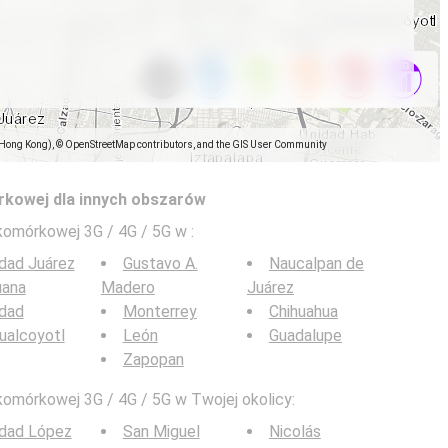
(Hong Kong), © OpenStreetMap contributors, and the GIS User Community
rkowej dla innych obszarów
 komórkowej 3G / 4G / 5G w
:
dad Juárez
Gustavo A.
Naucalpan de
uana
Madero
Juárez
udad
Monterrey
Chihuahua
ualcoyotl
León
Guadalupe
Zapopan
komórkowej 3G / 4G / 5G w Twojej okolicy:
udad López
San Miguel
Nicolás