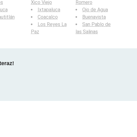
os
Xico Viejo
Romero
luca
Ixtapaluca
Ojo de Agua
utitlán
Coacalco
Buenavista
Los Reyes La
San Pablo de
Paz
las Salinas
teraz!