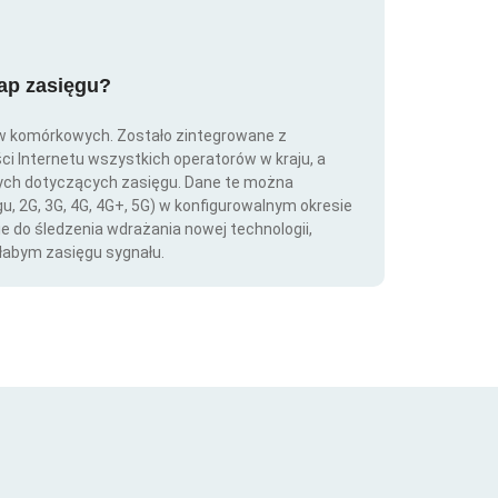
map zasięgu?
ów komórkowych. Zostało zintegrowane z
ści Internetu wszystkich operatorów w kraju, a
nych dotyczących zasięgu. Dane te można
gu, 2G, 3G, 4G, 4G+, 5G) w konfigurowalnym okresie
ie do śledzenia wdrażania nowej technologii,
łabym zasięgu sygnału.