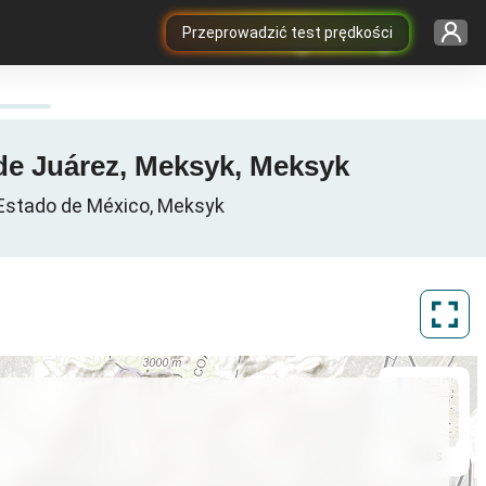
Przeprowadzić test prędkości
de Juárez, Meksyk, Meksyk
Estado de México, Meksyk
ArcGIS