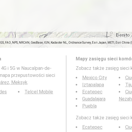
SGS, FAO, NPS, NRCAN, GeoBase, IGN, Kadaster NL, Ordnance Survey, Esri Japan, METI, Esri China 
a
Mapy zasięgu sieci komó
 4G i 5G w Naucalpan-de-
Zobacz także zasięg sieci
 mapa przepustowości sieci
Mexico City
Ciu
uárez, Meksyk
.
Iztapalapa
Tij
des
Telcel Mobile
Ecatepec
Ci
Guadalajara
Nezah
Puebla
Zobacz także zasięg sieci 
Ecatepec
Ci