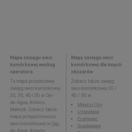
Mapa zasięgu sieci
Mapy zasięgu sieci
komórkowej według
komórkowej dla innych
operatora
obszarów
Ta mapa przedstawia
Zobacz także zasięg
zasięg sieci komórkowej
sieci komórkowej 3G /
2G, 3G, 4G i 5G w Ojo-
4G / 5G w
:
de-Agua, Atenco,
Mexico City
Meksyk. Zobacz także:
Iztapalapa
mapa przepustowości
Ecatepec
sieci komórkowej w
Ojo-
Guadalajara
de-Agua, Atenco,