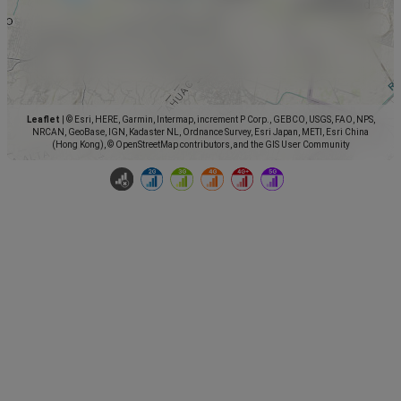
Leaflet
|
© Esri, HERE, Garmin, Intermap, increment P Corp., GEBCO, USGS, FAO, NPS,
NRCAN, GeoBase, IGN, Kadaster NL, Ordnance Survey, Esri Japan, METI, Esri China
(Hong Kong), © OpenStreetMap contributors, and the GIS User Community