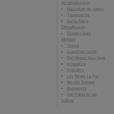
Nezahualcoyotl
Naucalpan de Juárez
Tlalnepantla
Santa María
Chimalhuacán
Ciudad López
Mateos
Toluca
Cuautitlán Izcalli
San Miguel Xico Viejo
Ixtapaluca
Coacalco
Los Reyes La Paz
Nicolás Romero
Buenavista
San Pablo de las
Salinas