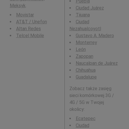
Puebla
Meksyk
.
Ciudad Juárez
Movistar
Tijuana
AT&T / Unefon
Ciudad
Altan Redes
Nezahualcoyotl
Telcel Mobile
Gustavo A. Madero
Monterrey
León
Zapopan
Naucalpan de Juárez
Chihuahua
Guadalupe
Zobacz także zasięg
sieci komórkowej 3G /
4G / 5G w Twojej
okolicy:
Ecatepec
Ciudad