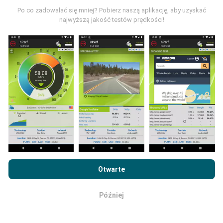
Skąd pochodzą dane?
Po co zadowalać się mniej? Pobierz naszą aplikację, aby uzyskać
najwyższą jakość testów prędkości!
Dane są gromadzone z testów przeprowadzonych
przez użytkowników aplikacji nPerf. Są to testy
przeprowadzane w warunkach rzeczywistych,
bezpośrednio w terenie. Jeśli chcesz się
zaangażować, wystarczy pobrać aplikację nPerf na
smartfona.
Im więcej danych, tym bardziej dokładne
będą mapy!
Przeglądając witrynę nPerf.com, wyrażasz zgodę na naszą
Jak przeprowadzane są aktualizacje?
Politykę prywatności i plików cookie
, jak również na
Umowę
Otwarte
licencyjną użytkownika końcowego
testu nPerf.
Mapy zasięgu sieci są co godzinę automatycznie
Później
OK
aktualizowane przez bota. Mapy prędkości są
aktualizowane
co 15 minut
. Dane są wyświetlane
przez dwa lata. Po dwóch latach najstarsze dane są