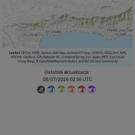
Leaflet
|
© Esri, HERE, Garmin, Intermap, increment P Corp., GEBCO, USGS, FAO, NPS,
NRCAN, GeoBase, IGN, Kadaster NL, Ordnance Survey, Esri Japan, METI, Esri China
(Hong Kong), © OpenStreetMap contributors, and the GIS User Community
Ostatnia aktualizacja :
08/07/2026 02:56 UTC