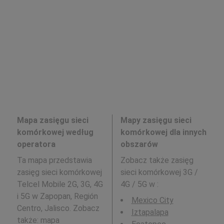
Mapa zasięgu sieci
Mapy zasięgu sieci
komórkowej według
komórkowej dla innych
operatora
obszarów
Ta mapa przedstawia
Zobacz także zasięg
zasięg sieci komórkowej
sieci komórkowej 3G /
Telcel Mobile 2G, 3G, 4G
4G / 5G w
:
i 5G w Zapopan, Región
Mexico City
Centro, Jalisco. Zobacz
Iztapalapa
także: mapa