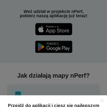
Weź udział w projekcie nPerf,
pobierz naszą aplikację już teraz!
Jak działają mapy nPerf?
Przejdź do aplikacji i ciesz się najlepszym