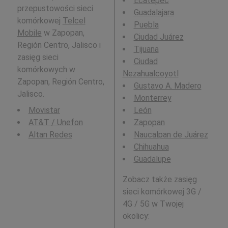
Ecatepec
przepustowości sieci
Guadalajara
komórkowej
Telcel
Puebla
Mobile
w Zapopan,
Ciudad Juárez
Región Centro, Jalisco i
Tijuana
zasięg sieci
Ciudad
komórkowych w
Nezahualcoyotl
Zapopan, Región Centro,
Gustavo A. Madero
Jalisco.
Monterrey
Movistar
León
AT&T / Unefon
Zapopan
Altan Redes
Naucalpan de Juárez
Chihuahua
Guadalupe
Zobacz także zasięg
sieci komórkowej 3G /
4G / 5G w Twojej
okolicy: