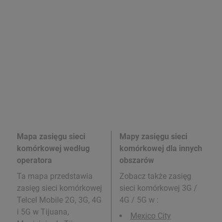
Mapa zasięgu sieci
Mapy zasięgu sieci
komórkowej według
komórkowej dla innych
operatora
obszarów
Ta mapa przedstawia
Zobacz także zasięg
zasięg sieci komórkowej
sieci komórkowej 3G /
Telcel Mobile 2G, 3G, 4G
4G / 5G w
:
i 5G w Tijuana,
Mexico City