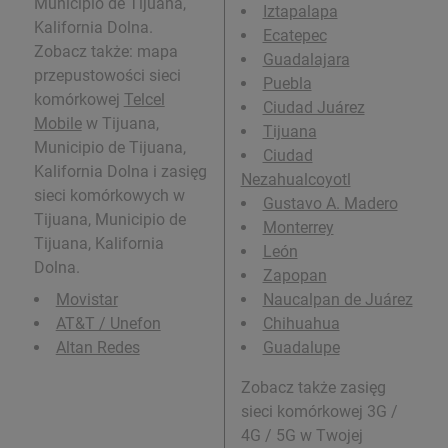
Municipio de Tijuana,
Iztapalapa
Kalifornia Dolna.
Ecatepec
Zobacz także: mapa
Guadalajara
przepustowości sieci
Puebla
komórkowej
Telcel
Ciudad Juárez
Mobile
w Tijuana,
Tijuana
Municipio de Tijuana,
Ciudad
Kalifornia Dolna i zasięg
Nezahualcoyotl
sieci komórkowych w
Gustavo A. Madero
Tijuana, Municipio de
Monterrey
Tijuana, Kalifornia
León
Dolna.
Zapopan
Movistar
Naucalpan de Juárez
AT&T / Unefon
Chihuahua
Altan Redes
Guadalupe
Zobacz także zasięg
sieci komórkowej 3G /
4G / 5G w Twojej