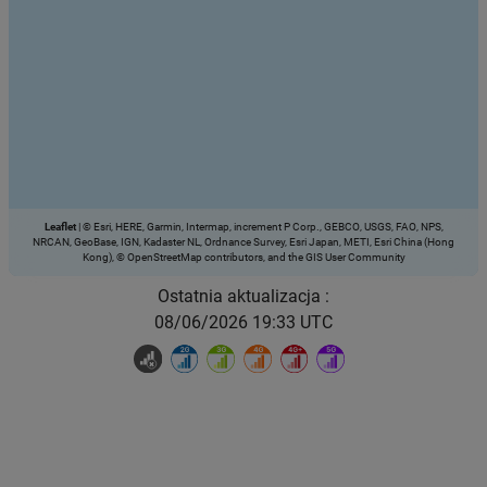
Leaflet
|
© Esri, HERE, Garmin, Intermap, increment P Corp., GEBCO, USGS, FAO, NPS,
NRCAN, GeoBase, IGN, Kadaster NL, Ordnance Survey, Esri Japan, METI, Esri China (Hong
Kong), © OpenStreetMap contributors, and the GIS User Community
Ostatnia aktualizacja :
08/06/2026 19:33 UTC