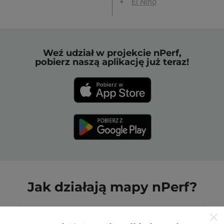
El Niño
Weź udział w projekcie nPerf,
pobierz naszą aplikację już teraz!
Jak działają mapy nPerf?