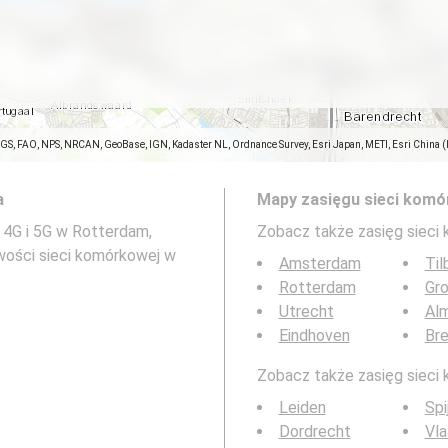
SGS, FAO, NPS, NRCAN, GeoBase, IGN, Kadaster NL, Ordnance Survey, Esri Japan, METI, Esri China 
a
Mapy zasięgu sieci komó
 4G i 5G w Rotterdam,
Zobacz także zasięg sieci
wości sieci komórkowej w
Amsterdam
Til
Rotterdam
Gro
Utrecht
Al
Eindhoven
Br
Zobacz także zasięg sieci 
Leiden
Spi
Dordrecht
Vla