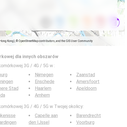
(Hong Kong), © OpenStreetMap contributors, and the GIS User Community
rkowej dla innych obszarów
 komórkowej 3G / 4G / 5G w
:
burg
Nijmegen
Zaanstad
ningen
Enschede
Amersfoort
mere Stad
Haarlem
Apeldoorn
eda
Arnhem
komórkowej 3G / 4G / 5G w Twojej okolicy:
jkenisse
Capelle aan
Barendrecht
ardingen
den IJssel
Voorburg