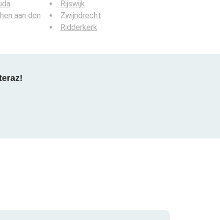
uda
Rijswijk
hen aan den
Zwijndrecht
Ridderkerk
teraz!