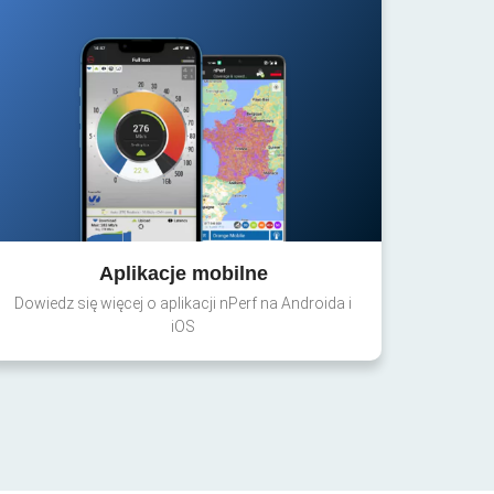
Aplikacje mobilne
Dowiedz się więcej o aplikacji nPerf na Androida i
iOS