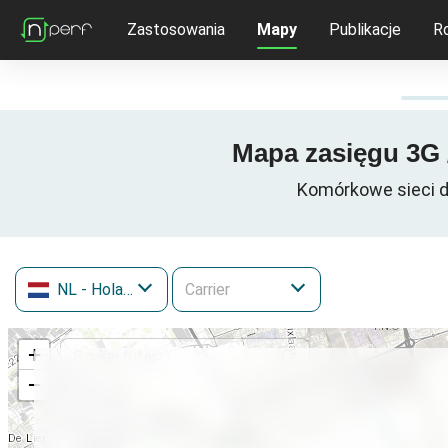
Zastosowania
Mapy
Publikacje
R
Mapa zasięgu 3G 
Komórkowe sieci d
NL
- Holandia
+
−