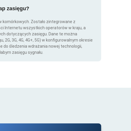
map zasięgu?
ów komórkowych. Zostało zintegrowane z
ści Internetu wszystkich operatorów w kraju, a
nych dotyczących zasięgu. Dane te można
gu, 2G, 3G, 4G, 4G+, 5G) w konfigurowalnym okresie
ie do śledzenia wdrażania nowej technologii,
łabym zasięgu sygnału.