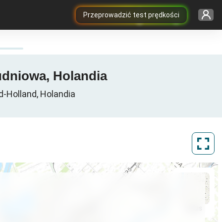
Przeprowadzić test prędkości
udniowa, Holandia
-Holland, Holandia
ArcGIS