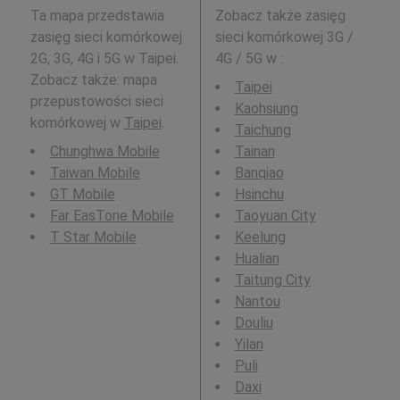
Ta mapa przedstawia
Zobacz także zasięg
zasięg sieci komórkowej
sieci komórkowej 3G /
2G, 3G, 4G i 5G w Taipei.
4G / 5G w
:
Zobacz także: mapa
Taipei
przepustowości sieci
Kaohsiung
komórkowej w
Taipei
.
Taichung
Chunghwa Mobile
Tainan
Taiwan Mobile
Banqiao
GT Mobile
Hsinchu
Far EasTone Mobile
Taoyuan City
T Star Mobile
Keelung
Hualian
Taitung City
Nantou
Douliu
Yilan
Puli
Daxi