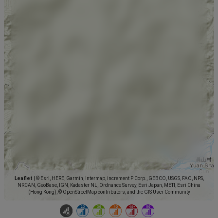
Leaflet
|
© Esri, HERE, Garmin, Intermap, increment P Corp., GEBCO, USGS, FAO, NPS,
NRCAN, GeoBase, IGN, Kadaster NL, Ordnance Survey, Esri Japan, METI, Esri China
(Hong Kong), © OpenStreetMap contributors, and the GIS User Community