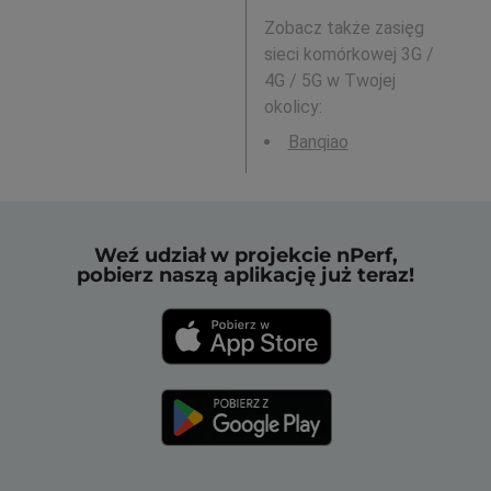
Zobacz także zasięg
sieci komórkowej 3G /
4G / 5G w Twojej
okolicy:
Banqiao
Weź udział w projekcie nPerf,
pobierz naszą aplikację już teraz!