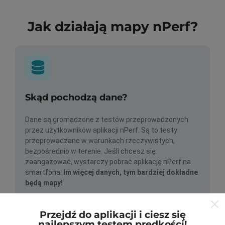
Jak działają mapy nPerf?
Skąd pochodzą dane?
Dane są gromadzone z testów przeprowadzonych
przez użytkowników aplikacji nPerf. Są to testy
przeprowadzane w warunkach rzeczywistych,
bezpośrednio w terenie. Jeśli chcesz się
zaangażować, wystarczy pobrać aplikację nPerf na
smartfona.
Im więcej danych, tym bardziej dokładne
będą mapy!
Przejdź do aplikacji i ciesz się
najlepszym testem prędkości!