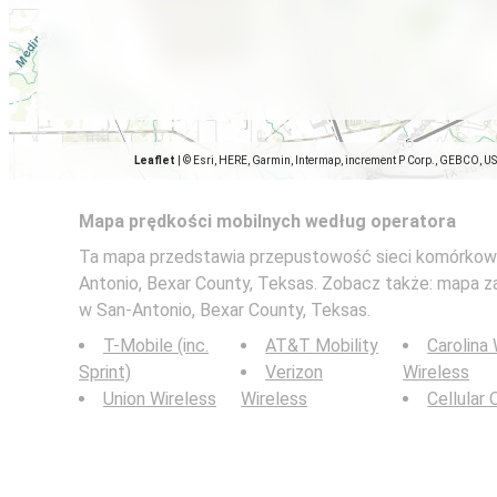
Leaflet
|
© Esri, HERE, Garmin, Intermap, increment P Corp., GEBCO, U
Mapa prędkości mobilnych według operatora
Ta mapa przedstawia przepustowość sieci komórkowy
Antonio, Bexar County, Teksas. Zobacz także: mapa 
w San-Antonio, Bexar County, Teksas.
T-Mobile (inc.
AT&T Mobility
Carolina
Sprint)
Verizon
Wireless
Union Wireless
Wireless
Cellular