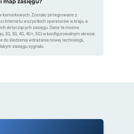
ji map zasięgu?
ów komórkowych. Zostało zintegrowane z
ści Internetu wszystkich operatorów w kraju, a
nych dotyczących zasięgu. Dane te można
gu, 2G, 3G, 4G, 4G+, 5G) w konfigurowalnym okresie
ie do śledzenia wdrażania nowej technologii,
łabym zasięgu sygnału.