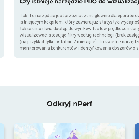
Czy istnieje narzędzie PRO do wizualizac
Tak. To narzędzie jest przeznaczone głównie dla operator
istniejącym kokpitem, który zawiera już statystyki wydajno
także umożliwia dostęp do wyników testów prędkości i da
wizualizować, stosując filtry według technologii (brak zasię
(na przykład tylko ostatnie 2 miesiące). To świetne narzędz
monitorowania konkurentów i identyfikowania obszarów o s
Odkryj nPerf