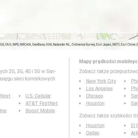
SGS, FAO, NPS, NRCAN, GeoBase, IGN, Kadaster NL, Ordnance Survey, Esri Japan, METI, Esri China 
Mapy prędkości mobilnyc
ch 2G, 3G, 4G i 5G w San-
Zobacz także przepustowo
zasięgu sieci komórkowych
New York City
Phi
Los Angeles
Ph
 West
U.S. Cellular
Chicago
San
AT&T FirstNet
Houston
Sa
 One
Boost Mobile
Zobacz także szybkości tra
Houston
El 
Dallas
Arl