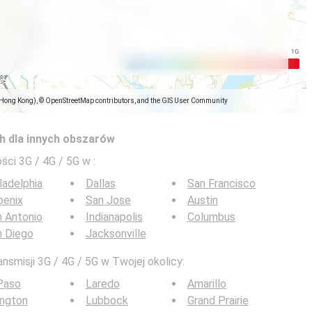
(Hong Kong), © OpenStreetMap contributors, and the GIS User Community
h dla innych obszarów
ści 3G / 4G / 5G w
:
ladelphia
Dallas
San Francisco
oenix
San Jose
Austin
 Antonio
Indianapolis
Columbus
n Diego
Jacksonville
nsmisji 3G / 4G / 5G w Twojej okolicy:
Paso
Laredo
Amarillo
ington
Lubbock
Grand Prairie