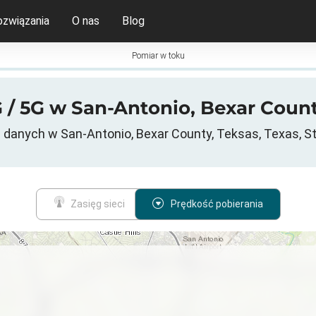
ozwiązania
O nas
Blog
Pomiar w toku
 / 5G w San-Antonio, Bexar Count
 danych w San-Antonio, Bexar County, Teksas, Texas, S
Zasięg sieci
Prędkość pobierania