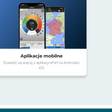
Aplikacje mobilne
Dowiedz się więcej o aplikacji nPerf na Androida i
iOS