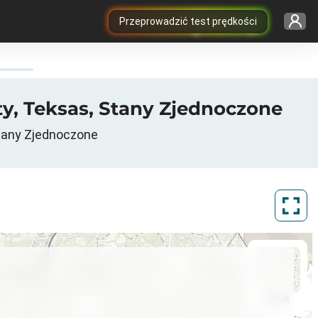
Przeprowadzić test prędkości
y, Teksas, Stany Zjednoczone
tany Zjednoczone
ArcGIS