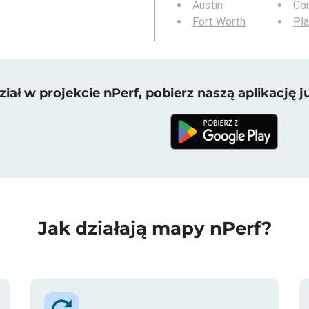
Austin
Cor
Fort Worth
Pl
iał w projekcie nPerf, pobierz naszą aplikację ju
Jak działają mapy nPerf?