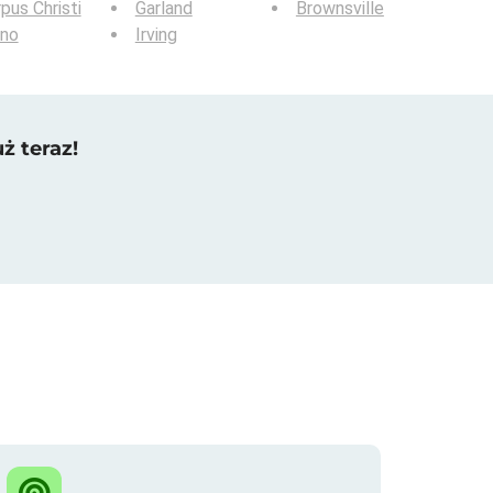
pus Christi
Garland
Brownsville
ano
Irving
ż teraz!