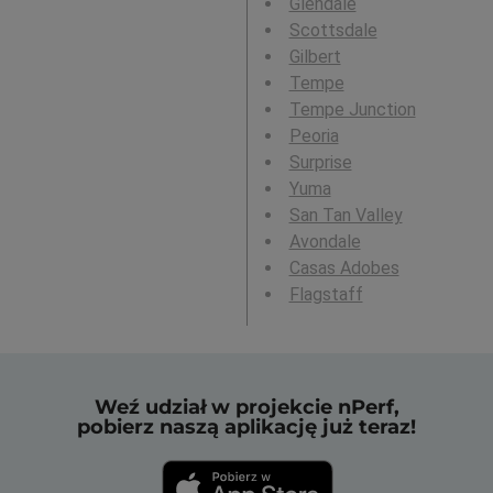
Glendale
Scottsdale
Gilbert
Tempe
Tempe Junction
Peoria
Surprise
Yuma
San Tan Valley
Avondale
Casas Adobes
Flagstaff
Weź udział w projekcie nPerf,
pobierz naszą aplikację już teraz!