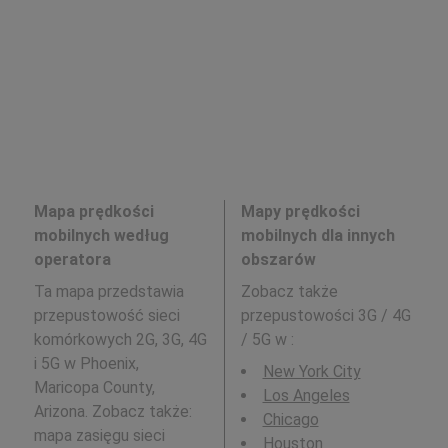
Mapa prędkości
Mapy prędkości
mobilnych według
mobilnych dla innych
operatora
obszarów
Ta mapa przedstawia
Zobacz także
przepustowość sieci
przepustowości 3G / 4G
komórkowych 2G, 3G, 4G
/ 5G w
:
i 5G w Phoenix,
New York City
Maricopa County,
Los Angeles
Arizona. Zobacz także:
Chicago
mapa zasięgu sieci
Houston