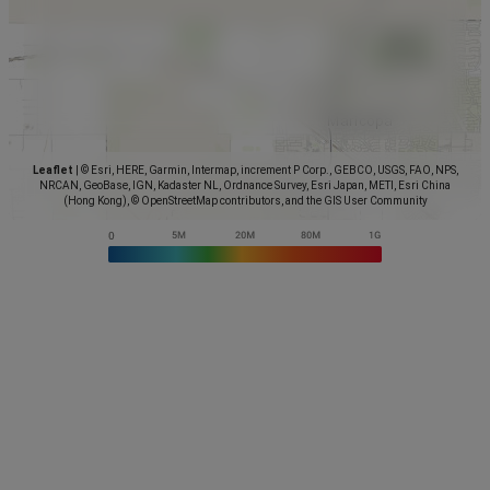
Leaflet
|
© Esri, HERE, Garmin, Intermap, increment P Corp., GEBCO, USGS, FAO, NPS,
NRCAN, GeoBase, IGN, Kadaster NL, Ordnance Survey, Esri Japan, METI, Esri China
(Hong Kong), © OpenStreetMap contributors, and the GIS User Community