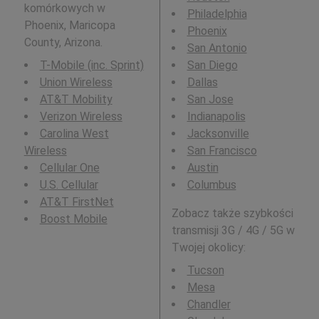
komórkowych w
Philadelphia
Phoenix, Maricopa
Phoenix
County, Arizona.
San Antonio
T-Mobile (inc. Sprint)
San Diego
Union Wireless
Dallas
AT&T Mobility
San Jose
Verizon Wireless
Indianapolis
Carolina West
Jacksonville
Wireless
San Francisco
Cellular One
Austin
U.S. Cellular
Columbus
AT&T FirstNet
Zobacz także szybkości
Boost Mobile
transmisji 3G / 4G / 5G w
Twojej okolicy:
Tucson
Mesa
Chandler