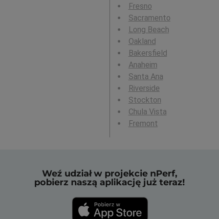
Fresno
Sacramento
Long Beach
Oakland
Bakersfield
Anaheim
Santa Ana
Riverside
Stockton
Chula Vista
Fremont
Weź udział w projekcie nPerf,
pobierz naszą aplikację już teraz!