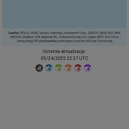
Leaflet
|
© Esri, HERE, Garmin, Intermap, increment P Corp., GEBCO, USGS, FAO, NPS,
NRCAN, GeoBase, IGN, Kadaster NL, Ordnance Survey, Esri Japan, METI, Esri China
(Hong Kong), © OpenStreetMap contributors, and the GIS User Community
Ostatnia aktualizacja :
05/24/2025 22:37 UTC