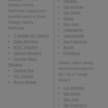
Phoenix
Orange County,
San Antonio
Kalifornia i zasięg sieci
San Diego
komórkowych w Irvine,
Dallas
Orange County,
San Jose
Kalifornia.
Indianapolis
T-Mobile (inc. Sprint)
Jacksonville
Union Wireless
San Francisco
AT&T Mobility
Austin
Verizon Wireless
Columbus
Carolina West
Zobacz także zasięg
Wireless
sieci komórkowej 3G /
Cellular One
4G / 5G w Twojej
U.S. Cellular
okolicy:
Boost Mobile
Los Angeles
San Diego
San Jose
San Francisco