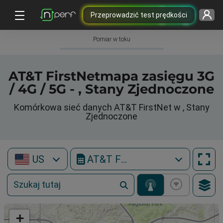
Przeprowadzić test prędkości
Pomiar w toku
AT&T FirstNetmapa zasięgu 3G
/ 4G / 5G - , Stany Zjednoczone
Komórkowa sieć danych AT&T FirstNet w , Stany
Zjednoczone
US
AT&T FirstNet
+