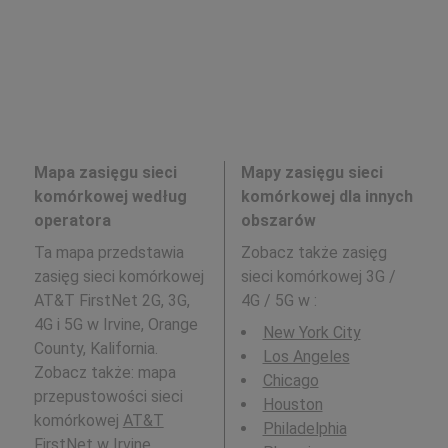
Mapa zasięgu sieci
Mapy zasięgu sieci
komórkowej według
komórkowej dla innych
operatora
obszarów
Ta mapa przedstawia
Zobacz także zasięg
zasięg sieci komórkowej
sieci komórkowej 3G /
AT&T FirstNet 2G, 3G,
4G / 5G w
:
4G i 5G w Irvine, Orange
New York City
County, Kalifornia.
Los Angeles
Zobacz także: mapa
Chicago
przepustowości sieci
Houston
komórkowej
AT&T
Philadelphia
FirstNet
w Irvine,