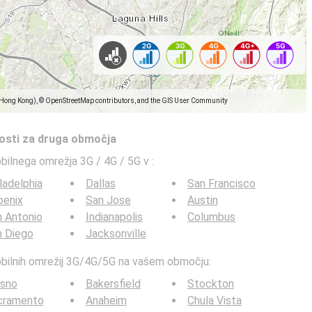
(Hong Kong), © OpenStreetMap contributors, and the GIS User Community
tosti za druga območja
obilnega omrežja 3G / 4G / 5G v
:
ladelphia
Dallas
San Francisco
oenix
San Jose
Austin
 Antonio
Indianapolis
Columbus
n Diego
Jacksonville
mobilnih omrežij 3G/4G/5G na vašem območju:
esno
Bakersfield
Stockton
cramento
Anaheim
Chula Vista