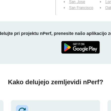
San Jose
Lo
San Francisco
Oa
elujte pri projektu nPerf, prenesite našo aplikacijo z
Kako delujejo zemljevidi nPerf?