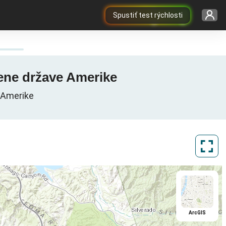
Spustiť test rýchlosti
žene države Amerike
 Amerike
ArcGIS