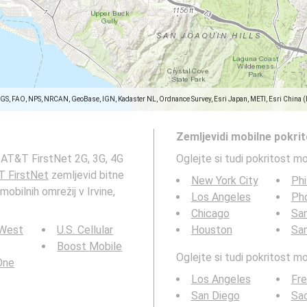
SGS, FAO, NPS, NRCAN, GeoBase, IGN, Kadaster NL, Ordnance Survey, Esri Japan, METI, Esri China 
Zemljevidi mobilne pokri
 AT&T FirstNet 2G, 3G, 4G
Oglejte si tudi pokritost m
 FirstNet
zemljevid bitne
New York City
Phi
 mobilnih omrežij v Irvine,
Los Angeles
Ph
Chicago
San
 West
U.S. Cellular
Houston
Sa
Boost Mobile
Oglejte si tudi pokritost 
 One
Los Angeles
Fr
San Diego
Sa