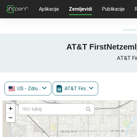
Aplikacije
Zemljevidi
Publikacije
R
AT&T FirstNetzemlj
AT&T Fi
US
- Združene države Amerike
AT&T FirstNet
+
−