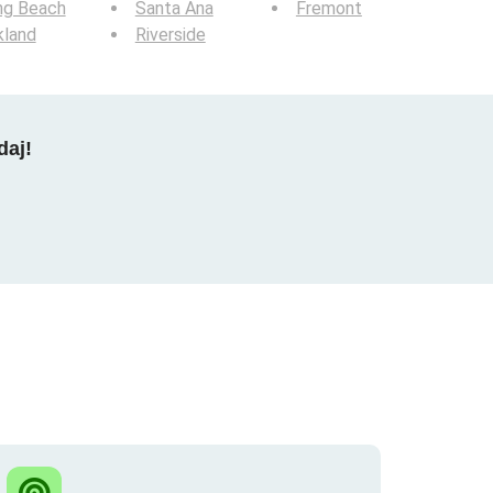
ng Beach
Santa Ana
Fremont
kland
Riverside
daj!