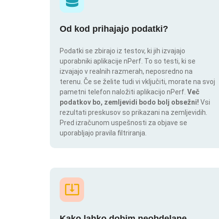
Od kod prihajajo podatki?
Podatki se zbirajo iz testov, ki jih izvajajo
uporabniki aplikacije nPerf. To so testi, ki se
izvajajo v realnih razmerah, neposredno na
terenu. Če se želite tudi vi vključiti, morate na svoj
pametni telefon naložiti aplikacijo nPerf.
Več
podatkov bo, zemljevidi bodo bolj obsežni!
Vsi
rezultati preskusov so prikazani na zemljevidih.
Pred izračunom uspešnosti za objave se
uporabljajo pravila filtriranja.
Kako lahko dobim neobdelane