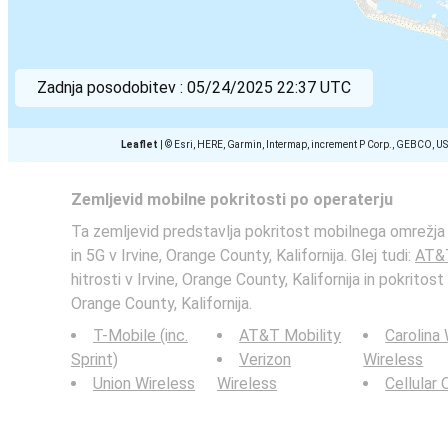
Zadnja posodobitev :
05/24/2025 22:37 UTC
Leaflet
|
© Esri, HERE, Garmin, Intermap, increment P Corp., GEBCO, U
Zemljevid mobilne pokritosti po operaterju
Ta zemljevid predstavlja pokritost mobilnega omrežja
in 5G v Irvine, Orange County, Kalifornija. Glej tudi:
AT&T
hitrosti v Irvine, Orange County, Kalifornija in pokritost
Orange County, Kalifornija.
T-Mobile (inc.
AT&T Mobility
Carolina
Sprint)
Verizon
Wireless
Union Wireless
Wireless
Cellular