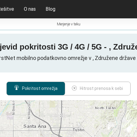
ešitve
O nas
Blog
Merjenje v teku
evid pokritosti 3G / 4G / 5G - , Zdru
rstNet mobilno podatkovno omrežje v , Združene države
Pokritost omrežja
Hitrost prenosa k sebi