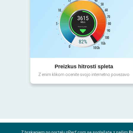
Preizkus hitrosti spleta
Z enim klikom ocenite svojo internetno povezavo
Z brskanjem po portalu nPerf.com se soglašate z našim
Pr