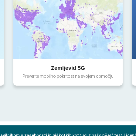
Zemljevid 5G
Preverite mobilno pokritost na svojem območju
avilnikom o zasebnosti in piškotkih
kot tudi z našo nPerf test
Licen