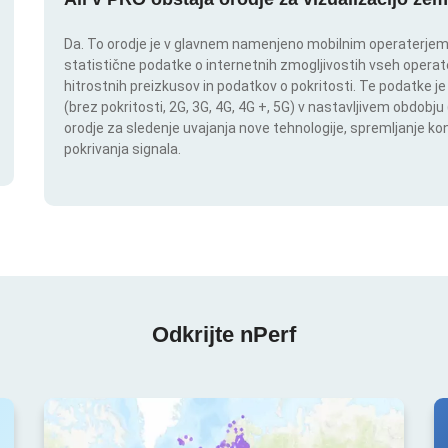
Da. To orodje je v glavnem namenjeno mobilnim operaterjem. I
statistične podatke o internetnih zmogljivostih vseh operate
hitrostnih preizkusov in podatkov o pokritosti. Te podatke je
(brez pokritosti, 2G, 3G, 4G, 4G +, 5G) v nastavljivem obdob
orodje za sledenje uvajanja nove tehnologije, spremljanje k
pokrivanja signala.
Odkrijte nPerf