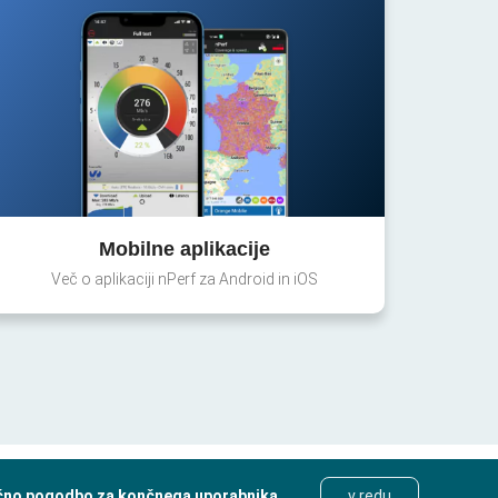
Mobilne aplikacije
Več o aplikaciji nPerf za Android in iOS
čno pogodbo za končnega uporabnika
.
v redu