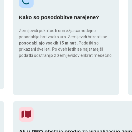
Kako so posodobitve narejene?
Zemljevidi pokritosti omrežja samodejno
posodablja bot vsako uro. Zemljevidi hitrosti se
posodabljajo vsakih 15 minut
. Podatki so
prikazani dve leti. Po dveh letih se najstarejši
podatki odstranijo z zemljevidov enkrat mesečno.
Ali v PRO obstaja orodje za vizualizacijo zem