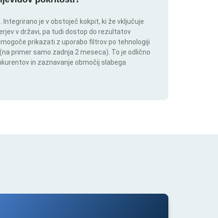
ntegrirano je v obstoječ kokpit, ki že vključuje
rjev v državi, pa tudi dostop do rezultatov
 mogoče prikazati z uporabo filtrov po tehnologiji
ju (na primer samo zadnja 2 meseca). To je odlično
onkurentov in zaznavanje območij slabega