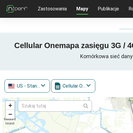
Zastosowania
Mapy
Publikacje
R
Cellular Onemapa zasięgu 3G / 4
Komórkowa sieć danych
US
- Stany Zjednoczone
Cellular One
+
−