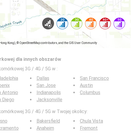
(Hong Kong), © OpenStreetMap contributors, and the GIS User Community
rkowej dla innych obszarów
 komórkowej 3G / 4G / 5G w
:
ladelphia
Dallas
San Francisco
oenix
San Jose
Austin
 Antonio
Indianapolis
Columbus
n Diego
Jacksonville
komórkowej 3G / 4G / 5G w Twojej okolicy:
esno
Bakersfield
Chula Vista
cramento
Anaheim
Fremont