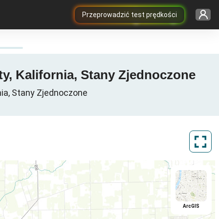
Przeprowadzić test prędkości
y, Kalifornia, Stany Zjednoczone
nia, Stany Zjednoczone
ArcGIS