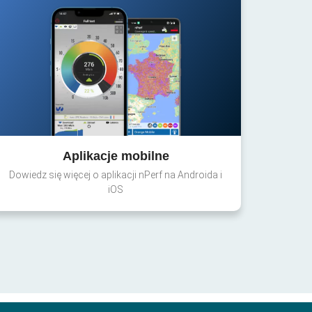
Aplikacje mobilne
Dowiedz się więcej o aplikacji nPerf na Androida i
iOS