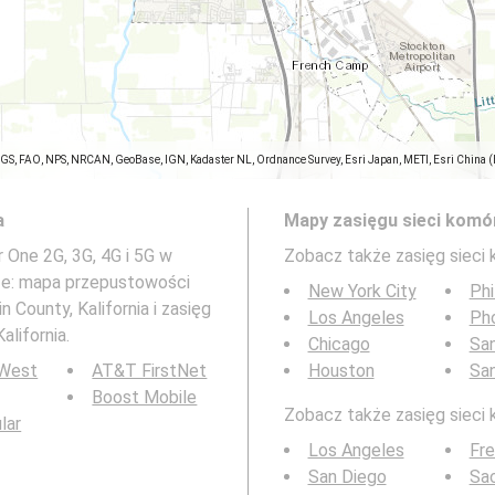
SGS, FAO, NPS, NRCAN, GeoBase, IGN, Kadaster NL, Ordnance Survey, Esri Japan, METI, Esri China 
a
Mapy zasięgu sieci komó
 One 2G, 3G, 4G i 5G w
Zobacz także zasięg sieci
kże: mapa przepustowości
New York City
Phi
 County, Kalifornia i zasięg
Los Angeles
Ph
lifornia.
Chicago
San
 West
AT&T FirstNet
Houston
Sa
Boost Mobile
Zobacz także zasięg sieci 
ular
Los Angeles
Fr
San Diego
Sa