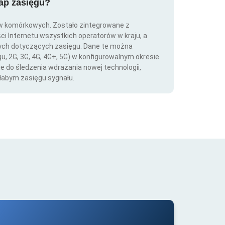
map zasięgu?
ów komórkowych. Zostało zintegrowane z
ści Internetu wszystkich operatorów w kraju, a
nych dotyczących zasięgu. Dane te można
gu, 2G, 3G, 4G, 4G+, 5G) w konfigurowalnym okresie
ie do śledzenia wdrażania nowej technologii,
łabym zasięgu sygnału.