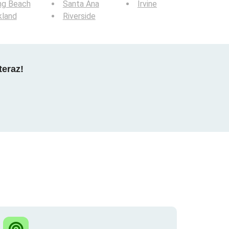
ng Beach
Santa Ana
Irvine
kland
Riverside
teraz!