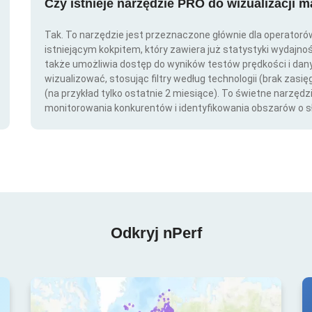
Czy istnieje narzędzie PRO do wizualizacji 
Tak. To narzędzie jest przeznaczone głównie dla operator
istniejącym kokpitem, który zawiera już statystyki wydajno
także umożliwia dostęp do wyników testów prędkości i da
wizualizować, stosując filtry według technologii (brak zasię
(na przykład tylko ostatnie 2 miesiące). To świetne narzędz
monitorowania konkurentów i identyfikowania obszarów o s
Odkryj nPerf