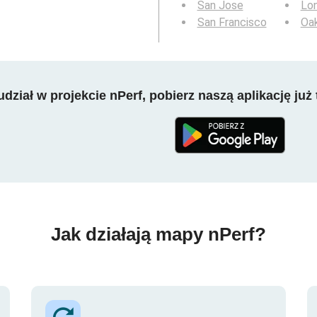
San Jose
Lo
San Francisco
Oa
dział w projekcie nPerf, pobierz naszą aplikację już 
Jak działają mapy nPerf?