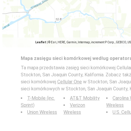
Leaflet
|
© Esri, HERE, Garmin, Intermap, increment P Corp., GEBCO, U
Mapa zasięgu sieci komórkowej według operator
Ta mapa przedstawia zasięg sieci komórkowej Cellular
Stockton, San Joaquin County, Kalifornia. Zobacz ta
sieci komórkowej
Cellular One
w Stockton, San Joaquin
sieci komórkowych w Stockton, San Joaquin County, Ka
T-Mobile (inc.
AT&T Mobility
Carolina
Sprint)
Verizon
Wireless
Union Wireless
Wireless
U.S. Cell