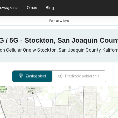
ozwiązania
O nas
Blog
Pomiar w toku
G / 5G - Stockton, San Joaquin Count
 Cellular One w Stockton, San Joaquin County, Kalifor
Zasięg sieci
Prędkość pobierania