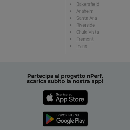
Bakersfield
Anaheim
Santa Ana
Riverside
Chula Vista
Fremont
Irvine
Partecipa al progetto nPerf,
scarica subito la nostra app!