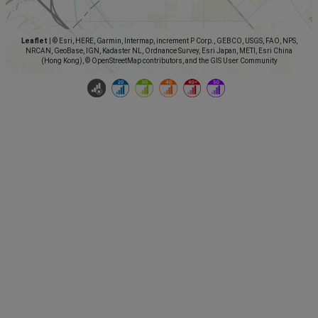
Leaflet
|
© Esri, HERE, Garmin, Intermap, increment P Corp., GEBCO, USGS, FAO, NPS,
NRCAN, GeoBase, IGN, Kadaster NL, Ordnance Survey, Esri Japan, METI, Esri China
(Hong Kong), © OpenStreetMap contributors, and the GIS User Community