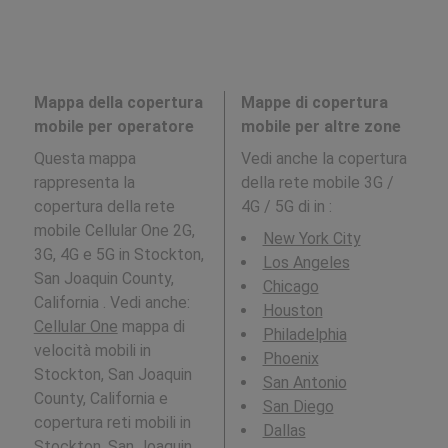
Mappa della copertura
Mappe di copertura
mobile per operatore
mobile per altre zone
Questa mappa
Vedi anche la copertura
rappresenta la
della rete mobile 3G /
copertura della rete
4G / 5G di in
:
mobile Cellular One 2G,
New York City
3G, 4G e 5G in Stockton,
Los Angeles
San Joaquin County,
Chicago
California . Vedi anche:
Houston
Cellular One
mappa di
Philadelphia
velocità mobili in
Phoenix
Stockton, San Joaquin
San Antonio
County, California e
San Diego
copertura reti mobili in
Dallas
Stockton, San Joaquin