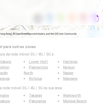
(Hong Kong), © OpenStreetMap contributors, and the GIS User Community
l para outras zonas
ra da rede móvel 3G / 4G / 5G a
:
itakere
Lower Hutt
Hastings
milton
Palmerston
Nelson
nedin
North
Napier
uranga
Rotorua
Mangere
 rede móvel 3G / 4G / 5G na sua área:
ngere
Takanini
Warkworth
pakura
Pakuranga
Muriwai Beach