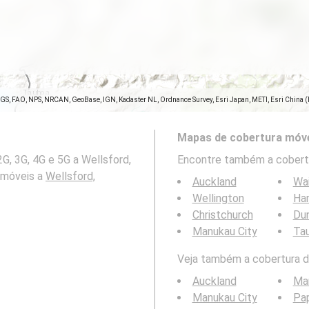
SGS, FAO, NPS, NRCAN, GeoBase, IGN, Kadaster NL, Ordnance Survey, Esri Japan, METI, Esri China 
Mapas de cobertura móve
G, 3G, 4G e 5G a Wellsford,
Encontre também a cobertu
 móveis a
Wellsford,
Auckland
Wa
Wellington
Ha
Christchurch
Du
Manukau City
Ta
Veja também a cobertura da
Auckland
Ma
Manukau City
Pa