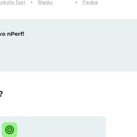
kekohe East
Waiuku
Parakai
vo nPerf!
?