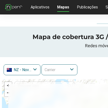
Aplicativos
Mapas
Publicações
S
Mapa de cobertura 3G /
Redes móvei
NZ
- Nova Zelândia
+
−