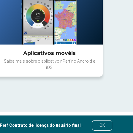
Aplicativos movéis
Saiba mais sobre o aplicativo nPerf no Android e
iOS
nPerf
Contrato de licença do usuário final
.
OK