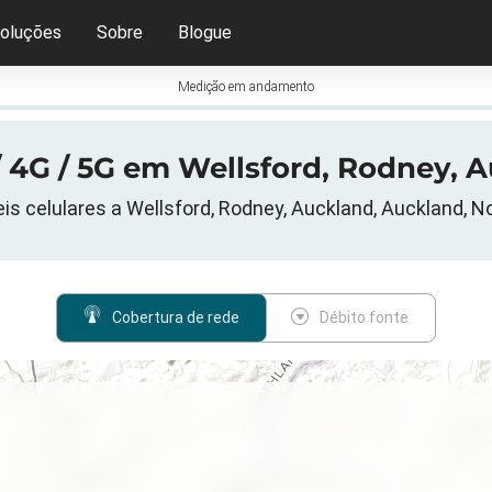
oluções
Sobre
Blogue
Medição em andamento
 4G / 5G em Wellsford, Rodney, 
s celulares a Wellsford, Rodney, Auckland, Auckland, N
Cobertura de rede
Débito fonte