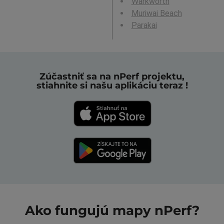
Warkworth
Muriwai Beach
Parakai
Zúčastniť sa na nPerf projektu,
stiahnite si našu aplikáciu teraz !
Ako fungujú mapy nPerf?