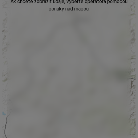
Ak chcete zobraziť údaje, vyberte operátora pomocou
ponuky nad mapou.