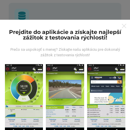
Prejdite do aplikácie a získajte najlepší
Odkiaľ pochádzajú údaje?
zážitok z testovania rýchlosti!
Údaje sa zbierajú z testov vykonaných používateľmi
Prečo sa uspokojiť s menej? Získajte našu aplikáciu pre dokonalý
aplikácie nPerf. Sú to testy vykonávané v reálnych
zážitok z testovania rýchlosti!
podmienkach priamo v teréne. Ak sa chcete tiež
zapojiť, stačí si do smartfónu stiahnuť aplikáciu nPerf.
Čím viac údajov bude, tým budú mapy
komplexnejšie!
Ako sa aktualizujú?