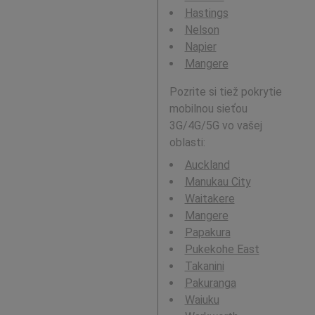
Hastings
Nelson
Napier
Mangere
Pozrite si tiež pokrytie
mobilnou sieťou
3G/4G/5G vo vašej
oblasti:
Auckland
Manukau City
Waitakere
Mangere
Papakura
Pukekohe East
Takanini
Pakuranga
Waiuku