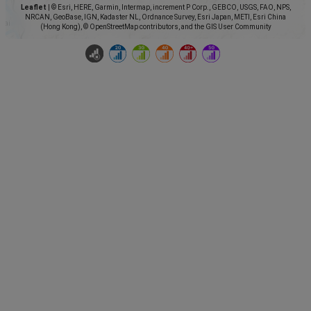
Leaflet
|
© Esri, HERE, Garmin, Intermap, increment P Corp., GEBCO, USGS, FAO, NPS,
NRCAN, GeoBase, IGN, Kadaster NL, Ordnance Survey, Esri Japan, METI, Esri China
(Hong Kong), © OpenStreetMap contributors, and the GIS User Community