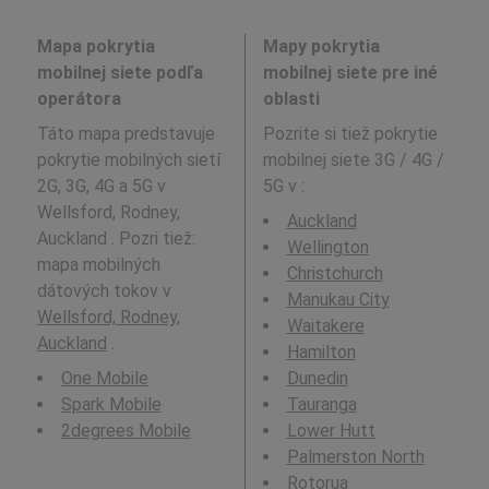
Mapa pokrytia
Mapy pokrytia
mobilnej siete podľa
mobilnej siete pre iné
operátora
oblasti
Táto mapa predstavuje
Pozrite si tiež pokrytie
pokrytie mobilných sietí
mobilnej siete 3G / 4G /
2G, 3G, 4G a 5G v
5G v
:
Wellsford, Rodney,
Auckland
Auckland . Pozri tiež:
Wellington
mapa mobilných
Christchurch
dátových tokov v
Manukau City
Wellsford, Rodney,
Waitakere
Auckland
.
Hamilton
One Mobile
Dunedin
Spark Mobile
Tauranga
2degrees Mobile
Lower Hutt
Palmerston North
Rotorua