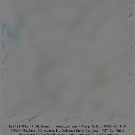
Leaflet
|
© Esri, HERE, Garmin, Intermap, increment P Corp., GEBCO, USGS, FAO, NPS,
NRCAN, GeoBase, IGN, Kadaster NL, Ordnance Survey, Esri Japan, METI, Esri China
(Hong Kong), © OpenStreetMap contributors, and the GIS User Community