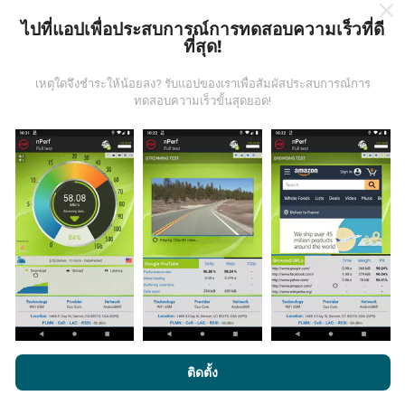
ไปที่แอปเพื่อประสบการณ์การทดสอบความเร็วที่ดี
ที่สุด!
ข้อมูลมาจากไหน?
เหตุใดจึงชำระให้น้อยลง? รับแอปของเราเพื่อสัมผัสประสบการณ์การ
ข้อมูลนี้ถูกรวบรวมจากการทดสอบที่ดำเนินการโดยผู้ใช้
ทดสอบความเร็วขั้นสุดยอด!
งานแอพ nPerf เป็นการทดสอบที่ทำในสภาพการใช้งาน
จริง ในจุดที่ทดสอบ ถ้าคุณอยากมีส่วนร่วม เพียงคุณดาวน์
โหลดแอพ nPerf ลงในสมาร์ทโฟนของคุณ
ยิ่งได้ข้อมูล
มากขึ้นเท่าไหร่ แผนที่ที่ได้ก็ยิ่งสมบูรณ์มากขึ้น!
มีการปรับปรุงอย่างไร?
แผนที่แสดงความครอบคลุมมีปรับปรุงข้อมูลโดยบอททุกๆ
โดยการเรียกดู nPerf.com คุณยอมรับ
นโยบายความเป็นส่วนตัว และ
ติดตั้ง
ชั่วโมง แผนที่ความเร็ว
ปรับปรุงข้อมูลทุกๆ15นาที
ข้อมูล
การใช้คุกกี้
และ
ข้อตกลงในการใช้งาน
สำหรับผู้ใช้การทดสอบ nPerf
แสดงอยู่เป็นเวลาสองปี หลังจากสองปี ข้อมูลที่เก่าที่สุดจะ