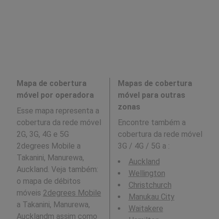
Mapa de cobertura
Mapas de cobertura
móvel por operadora
móvel para outras
zonas
Esse mapa representa a
cobertura da rede móvel
Encontre também a
2G, 3G, 4G e 5G
cobertura da rede móvel
2degrees Mobile a
3G / 4G / 5G a
:
Takanini, Manurewa,
Auckland
Auckland. Veja também:
Wellington
o mapa de débitos
Christchurch
móveis
2degrees Mobile
Manukau City
a Takanini, Manurewa,
Waitakere
Aucklandm assim como