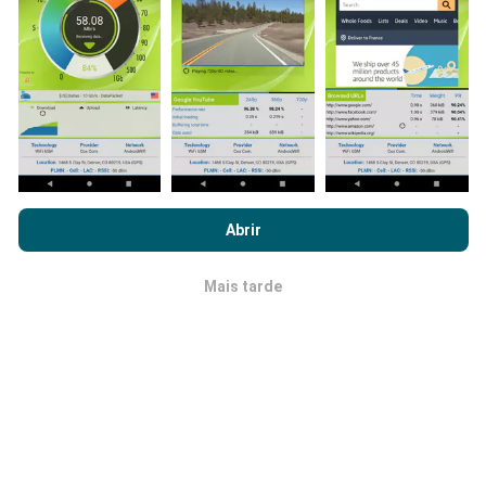
Como são feitas as atualizações de
dados?
Ao navegar no nPerf.com, você concorda com nossa
Política de
Os mapas de cobertura de rede são atualizados
uso de privacidade e cookies
, bem como com o nosso teste
automaticamente por um robô a cada hora. Já os
Abrir
nPerf
Contrato de licença do usuário final
.
mapas de velocidade são atualizados a
cada 15
minutos
.Os dados são disponíveis por dois anos.
Mais tarde
OK
Após dois anos, os dados mais antigos serão
removidos dos mapas uma vez por mês.