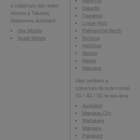
Hamilton
a cobertura das redes
Dunedin
móveis a Takanini,
Tauranga
Manurewa, Auckland.
Lower Hutt
One Mobile
Palmerston North
Spark Mobile
Rotorua
Hastings
Nelson
Napier
Mangere
Veja também a
cobertura da rede móvel
3G / 4G / 5G na sua área:
Auckland
Manukau City
Waitakere
Mangere
Papakura