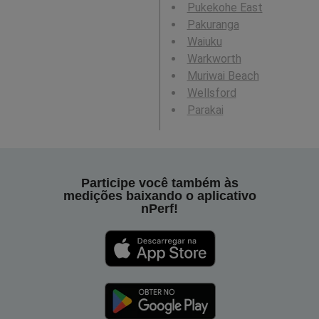
Pukekohe East
Pakuranga
Waiuku
Warkworth
Muriwai Beach
Wellsford
Parakai
Participe você também às
medições baixando o aplicativo
nPerf!