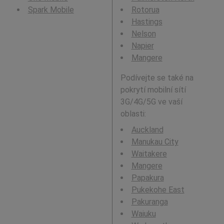
Spark Mobile
Rotorua
Hastings
Nelson
Napier
Mangere
Podívejte se také na
pokrytí mobilní sítí
3G/4G/5G ve vaší
oblasti:
Auckland
Manukau City
Waitakere
Mangere
Papakura
Pukekohe East
Pakuranga
Waiuku