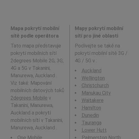
Mapa pokrytí mobilní
Mapy pokrytí mobilní
sítě podle operátora
sítí pro jiné oblasti
Tato mapa představuje
Podívejte se také na
pokrytí mobilních sítí
pokrytí mobilní sítě 3G /
2degrees Mobile 2G, 3G,
4G / 5G v
:
4G a 5G v Takanini,
Auckland
Manurewa, Auckland .
Wellington
Viz také: Mapování
Christchurch
mobilních datových toků
Manukau City
2degrees Mobile
v
Waitakere
Takanini, Manurewa,
Hamilton
Auckland a pokrytí
Dunedin
mobilních sítí v Takanini,
Tauranga
Manurewa, Auckland .
Lower Hutt
One Mobile
Palmerston North