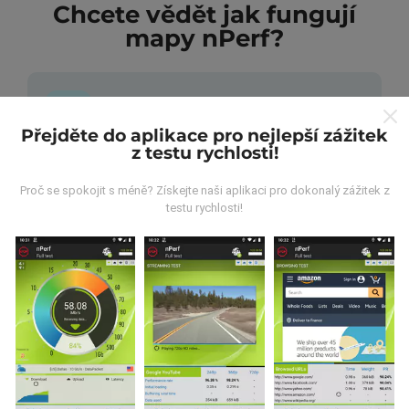
Chcete vědět jak fungují
mapy nPerf?
Přejděte do aplikace pro nejlepší zážitek
z testu rychlosti!
Odkud pocházejí data?
Proč se spokojit s méně? Získejte naši aplikaci pro dokonalý zážitek z
Data jsou shromažďována z testů prováděných
testu rychlosti!
uživateli aplikace nPerf. Jedná se o testy prováděné v
reálných podmínkách přímo v terénu. Pokud se chcete
také zapojit, stáhněte si do svého smartphonu
aplikaci nPerf.
Čím více údajů bude, tím komplexnější
budou mapy!