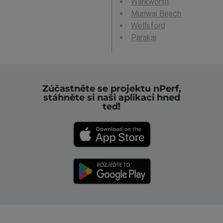
Warkworth
Muriwai Beach
Wellsford
Parakai
Zúčastněte se projektu nPerf,
stáhněte si naši aplikaci hned
teď!