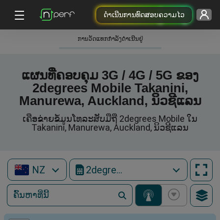
ດຳເນີນການທົດສອບຄວາມໄວ
ການວັດແທກກໍາລັງດໍາເນີນຢູ່
ແຜນທີ່ຄອບຄຸມ 3G / 4G / 5G ຂອງ
2degrees Mobile Takanini,
Manurewa, Auckland, ນິວຊີແລນ
ເຄືອຂ່າຍຂໍ້ມູນໂທລະສັບມືຖື 2degrees Mobile ໃນ
Takanini, Manurewa, Auckland, ນິວຊີແລນ
NZ
2degrees Mobile