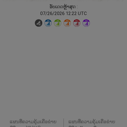
ອັບເດດຫຼ້າສຸດ :
07/26/2026 12:22 UTC
ແຜນທີ່ຄວາມຄຸ້ມເຄືອຂ່າຍ
ແຜນທີ່ຄວາມຄຸ້ມເຄືອຂ່າຍ