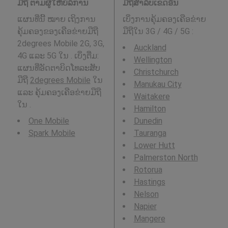
ມືຖື ຕາມຜູ້ໃຫ້ບໍລິການ
ມືຖືສໍາລັບເຂດອື່ນ
ແຜນທີ່ນີ້ ໝາຍ ເຖິງການ
ເບິ່ງການຄຸ້ມຄອງເຄືອຂ່າຍ
ຄຸ້ມຄອງຂອງເຄືອຂ່າຍມືຖື
ມືຖືໃນ 3G / 4G / 5G
:
2degrees Mobile 2G, 3G,
Auckland
4G ແລະ 5G ໃນ . ເບິ່ງຕື່ມ:
Wellington
ແຜນທີ່ອັດຕາບິດໂທລະສັບ
Christchurch
ມືຖື
2degrees Mobile
ໃນ
Manukau City
ແລະ ຄຸ້ມຄອງເຄືອຂ່າຍມືຖື
Waitakere
ໃນ .
Hamilton
One Mobile
Dunedin
Spark Mobile
Tauranga
Lower Hutt
Palmerston North
Rotorua
Hastings
Nelson
Napier
Mangere