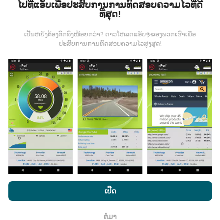
ໄປທີ່ແອັບເພື່ອປະສົບການການທົດສອບຄວາມໄວທີ່ດີ
ທີ່ສຸດ!
ຂໍ້ມູນຈະຖືກເກັບ ກຳ ຈາກການທົດສອບທີ່ ດຳ ເນີນໂດຍຜູ້ໃຊ້ app
nPerf. ນີ້ແມ່ນການທົດສອບທີ່ ດຳ ເນີນໃນສະພາບຕົວຈິງ, ໂດຍ
ກົງໃນພາກສະ ໜາມ. ຖ້າທ່ານຢາກມີສ່ວນຮ່ວມຄືກັນ, ສິ່ງທີ່ທ່ານ
ເປັນຫຍັງຕ້ອງຕົກລົງໜ້ອຍກວ່າ? ດາວໂຫລດແອັບຯຂອງພວກເຮົາເພື່ອ
ປະສົບການການທົດສອບຄວາມໄວສູງສຸດ!
ຕ້ອງເຮັດຄືການດາວໂຫລດແອັບ app nPerf ລົງໃນໂທລະສັບ
ສະຫຼາດຂອງທ່ານ.
ຍິ່ງມີຂໍ້ມູນຫຼາຍເທົ່າໃດ, ຍິ່ງຈະມີແຜນທີ່ທີ່
ຄົບຖ້ວນເທົ່າໃດ!
ມີການປັບປຸງແນວໃດ?
ແຜນທີ່ການຄຸ້ມຄອງເຄືອຂ່າຍຖືກອັບເດດໂດຍອັດຕະໂນມັດໂດຍ
bot ທຸກໆຊົ່ວໂມງ. ແຜນທີ່ຄວາມໄວແມ່ນ
ຖືກປັບປຸງທຸກໆ 15 ນາທີ
ໂດຍການເຂົ້າເບິ່ງເວັບໄຊທ໌ nPerf.com, ທ່ານຍິນຍອມໃຫ້ພວກເຮົາ
. ຂໍ້ມູນຖືກສະແດງເປັນເວລາສອງປີ. ຫຼັງຈາກສອງປີ, ຂໍ້ມູນເກົ່າແກ່
ນະໂຍບາຍຄວາມເປັນສ່ວນຕົວແລະການໃຊ້ຄຸກກີ
ພ້ອມທັງການທົດສອບ
ເປີດ
ທີ່ສຸດກໍ່ຖືກລຶບອອກຈາກແຜນທີ່ ໜຶ່ງ ຄັ້ງຕໍ່ເດືອນ.
nPerf ຂອງພວກເຮົາ
ສັນຍາອະນຸຍາດຜູ້ໃຊ້ສຸດທ້າຍ
.
ຕໍ່ມາ