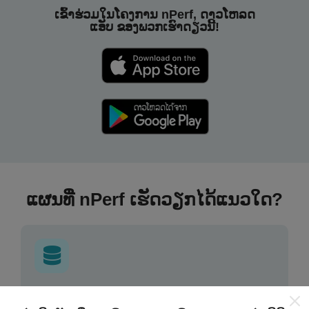
ເຂົ້າຮ່ວມໃນໂຄງການ nPerf, ດາວໂຫລດ
ແອັບ ຂອງພວກເຮົາດຽວນີ້!
ແຜນທີ່ nPerf ເຮັດວຽກໄດ້ແນວໃດ?
ຂໍ້ມູນມາຈາກໃສ?