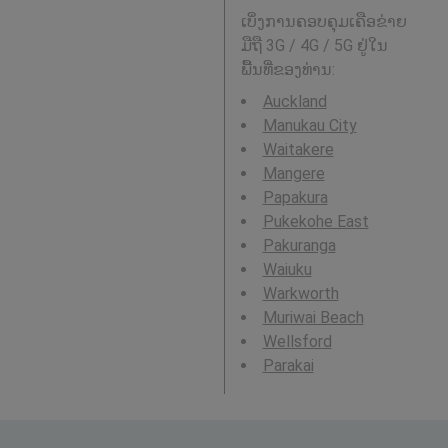
ເບິ່ງການຄອບຄຸມເຄືອຂ່າຍ
ມືຖື 3G / 4G / 5G ຢູ່ໃນ
ພື້ນທີ່ຂອງທ່ານ:
Auckland
Manukau City
Waitakere
Mangere
Papakura
Pukekohe East
Pakuranga
Waiuku
Warkworth
Muriwai Beach
Wellsford
Parakai