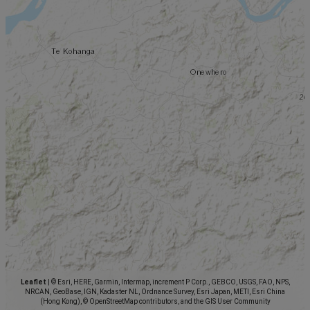
Leaflet
|
© Esri, HERE, Garmin, Intermap, increment P Corp., GEBCO, USGS, FAO, NPS,
NRCAN, GeoBase, IGN, Kadaster NL, Ordnance Survey, Esri Japan, METI, Esri China
(Hong Kong), © OpenStreetMap contributors, and the GIS User Community