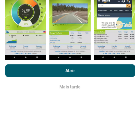
automaticamente por um robô a cada hora. Já os
mapas de velocidade são atualizados a
cada 15
minutos
.Os dados são disponíveis por dois anos. Após
dois anos, os dados mais antigos serão removidos
dos mapas uma vez por mês.
Ao navegar no nPerf.com, você concorda com nossa
Política de
uso de privacidade e cookies
, bem como com o nosso teste
Abrir
nPerf
Contrato de licença do usuário final
.
Qual a fiabilidade? Qual é a precisão?
Mais tarde
OK
Os testes são realizados nos dispositivos dos
usuários. A precisão da geolocalização depende da
qualidade de recepção do sinal GPS no momento do
teste. Para dados de cobertura, retemos apenas
testes com precisão máxima de geolocalização
de 50
metros
. Para taxas de bits de download, esse limite
chega a 200 metros.