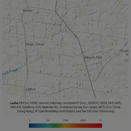
Leaflet
|
© Esri, HERE, Garmin, Intermap, increment P Corp., GEBCO, USGS, FAO, NPS,
NRCAN, GeoBase, IGN, Kadaster NL, Ordnance Survey, Esri Japan, METI, Esri China
(Hong Kong), © OpenStreetMap contributors, and the GIS User Community