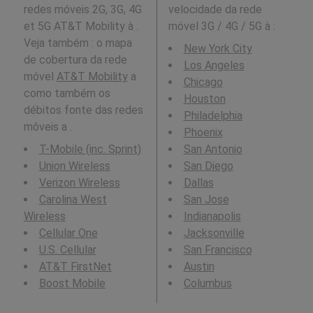
redes móveis 2G, 3G, 4G
velocidade da rede
et 5G AT&T Mobility à .
móvel 3G / 4G / 5G à
:
Veja também : o mapa
New York City
de cobertura da rede
Los Angeles
móvel
AT&T Mobility
a
Chicago
como também os
Houston
débitos fonte das redes
Philadelphia
môveis a .
Phoenix
T-Mobile (inc. Sprint)
San Antonio
Union Wireless
San Diego
Verizon Wireless
Dallas
Carolina West
San Jose
Wireless
Indianapolis
Cellular One
Jacksonville
U.S. Cellular
San Francisco
AT&T FirstNet
Austin
Boost Mobile
Columbus