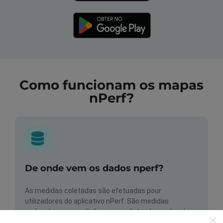
Como funcionam os mapas
nPerf?
De onde vem os dados nperf?
As medidas coletadas são efetuadas pour
utilizadores do aplicativo nPerf. São medidas
realizadas em condições reais, efetuadas no local em
questão. Se você também quiser participar, basta