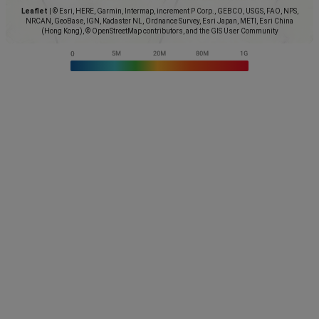
Leaflet
|
© Esri, HERE, Garmin, Intermap, increment P Corp., GEBCO, USGS, FAO, NPS,
NRCAN, GeoBase, IGN, Kadaster NL, Ordnance Survey, Esri Japan, METI, Esri China
(Hong Kong), © OpenStreetMap contributors, and the GIS User Community