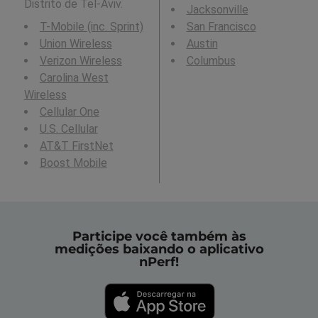
Distrito de Tel-Aviv.
Jacksonville
T-Mobile (inc. Sprint)
San Francisco
Union Wireless
Austin
Verizon Wireless
Columbus
Carolina West
Wireless
Cellular One
U.S. Cellular
AT&T FirstNet
Boost Mobile
Participe você também às
medições baixando o aplicativo
nPerf!