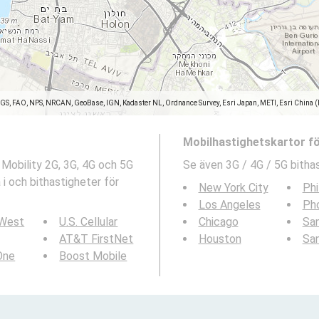
SGS, FAO, NPS, NRCAN, GeoBase, IGN, Kadaster NL, Ordnance Survey, Esri Japan, METI, Esri China 
Mobilhastighetskartor f
 Mobility 2G, 3G, 4G och 5G
Se även 3G / 4G / 5G bithas
i och bithastigheter för
New York City
Phi
Los Angeles
Ph
 West
U.S. Cellular
Chicago
San
AT&T FirstNet
Houston
Sa
 One
Boost Mobile