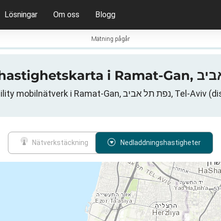
Lösningar
Om oss
Blogg
Mätning pågår
AT&T Mobility mobilnätverk i Ramat-Gan, יב
Nätverkstäckning
Nedladdningshastigheter