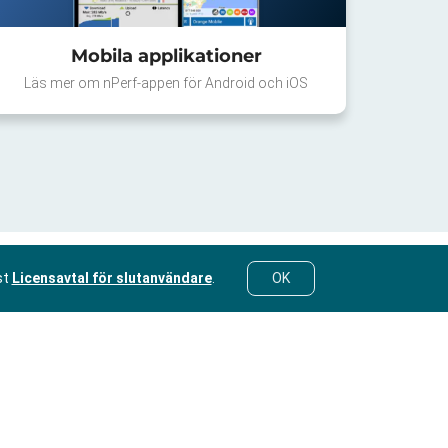
Mobila applikationer
Läs mer om nPerf-appen för Android och iOS
st
Licensavtal för slutanvändare
.
OK