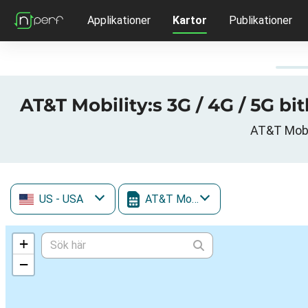
Applikationer
Kartor
Publikationer
US
- USA
AT&T Mobility
+
−