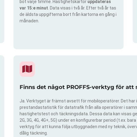
bot varje timme. Hastighetskartor
uppdateras
var 15:e minut
. Data visas i två år. Efter två år tas
de äldsta uppgifterna bort från kartorna en gång i
månaden.
Finns det något PROFFS-verktyg för att
Ja. Verktyget är främst avsett för mobiloperatörer. Det har i
prestandastatistik för datatrafik från alla operatörer i samma
hastighetstest och täckningsdata. Dessa data kan visas gen
2G, 3G, 4G, 4G+, 5G) under en konfigurerbar period (t.ex. ba
verktyg för att kunna följa utbyggnaden med ny teknik, öve
dålig täckning.