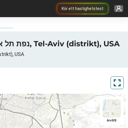
Kör ett hastighetstest
AT&T Mobility:s 3G / 4G / 5G bithastighetskarta i Ramat-Gan, נפת תל אביב, Tel-Aviv (distrikt), USA
נפת תל אב, Tel-Aviv (distrikt), USA
ArcGIS