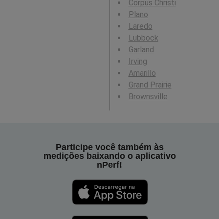
Corpus Christi
Plano
Laredo
Lubbock
Garland
Irving
Amarillo
Grand Prairie
Brownsville
Participe você também às
medições baixando o aplicativo
nPerf!