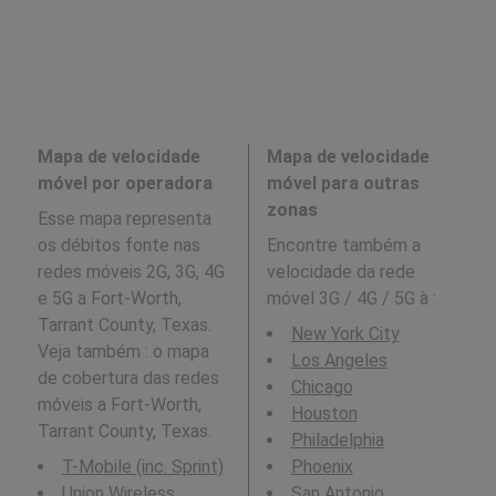
Mapa de velocidade
Mapa de velocidade
móvel por operadora
móvel para outras
zonas
Esse mapa representa
os débitos fonte nas
Encontre também a
redes móveis 2G, 3G, 4G
velocidade da rede
e 5G a Fort-Worth,
móvel 3G / 4G / 5G à
:
Tarrant County, Texas.
New York City
Veja também : o mapa
Los Angeles
de cobertura das redes
Chicago
móveis a Fort-Worth,
Houston
Tarrant County, Texas.
Philadelphia
T-Mobile (inc. Sprint)
Phoenix
Union Wireless
San Antonio