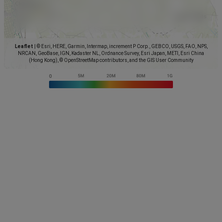
Leaflet
|
© Esri, HERE, Garmin, Intermap, increment P Corp., GEBCO, USGS, FAO, NPS,
NRCAN, GeoBase, IGN, Kadaster NL, Ordnance Survey, Esri Japan, METI, Esri China
(Hong Kong), © OpenStreetMap contributors, and the GIS User Community