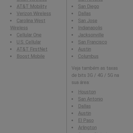
AT&T Mobility
San Diego
Verizon Wireless
Dallas
Carolina West
San Jose
Wireless
Indianapolis
Cellular One
Jacksonville
U.S. Cellular
San Francisco
AT&T FirstNet
Austin
Boost Mobile
Columbus
Veja também as taxas
de bits 3G / 4G / 5G na
sua área:
Houston
San Antonio
Dallas
Austin
El Paso
Arlington