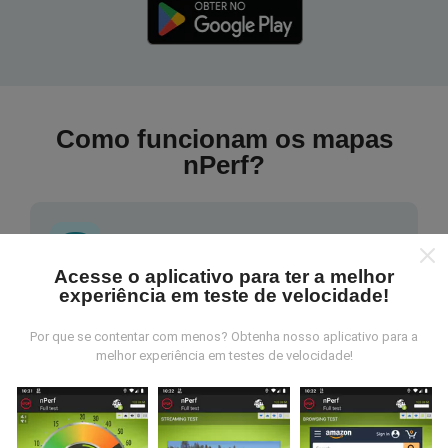
Como funcionam os mapas
nPerf?
Acesse o aplicativo para ter a melhor
experiência em teste de velocidade!
De onde vem os dados nperf?
Por que se contentar com menos? Obtenha nosso aplicativo para a
As medidas coletadas são efetuadas pour
melhor experiência em testes de velocidade!
utilizadores do aplicativo nPerf. São medidas
realizadas em condições reais, efetuadas no local em
questão. Se você também quiser participar, basta
baixar o aplicativo nPerf no seu telefone.
Quanto mais