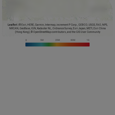
Leaflet
|
© Esri, HERE, Garmin, Intermap, increment P Corp., GEBCO, USGS, FAO, NPS,
NRCAN, GeoBase, IGN, Kadaster NL, Ordnance Survey, Esri Japan, METI, Esri China
(Hong Kong), © OpenStreetMap contributors, and the GIS User Community