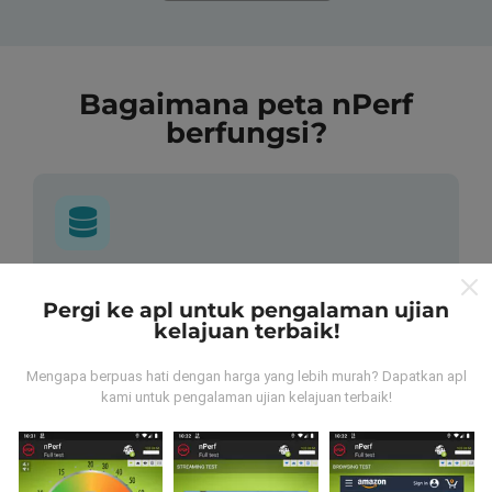
Bagaimana peta nPerf
berfungsi?
Dari mana asalnya data-data ni?
Pergi ke apl untuk pengalaman ujian
kelajuan terbaik!
Data-data dikumpulkan dari ujian yang telah dilakukan
oleh pengguna app kami sendiri. Ujian ini dijalankan
Mengapa berpuas hati dengan harga yang lebih murah? Dapatkan apl
terus dari lokasi mereka! Sekiranya anda berminat,
kami untuk pengalaman ujian kelajuan terbaik!
jom muat turun app nPerf sekarang juga.
Lagi banyak
data yang dapat kami kumpul, lagi mantap peta kami
nanti!