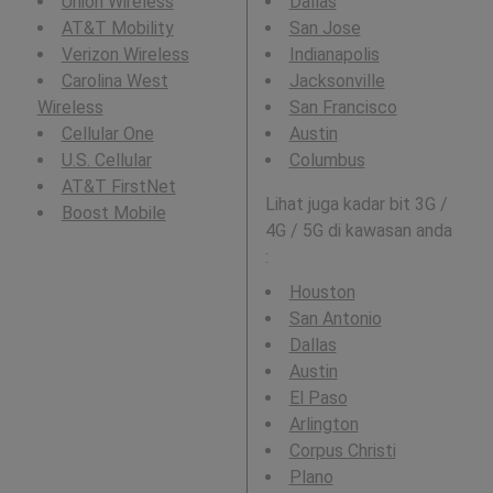
Union Wireless
Dallas
AT&T Mobility
San Jose
Verizon Wireless
Indianapolis
Carolina West
Jacksonville
Wireless
San Francisco
Cellular One
Austin
U.S. Cellular
Columbus
AT&T FirstNet
Lihat juga kadar bit 3G /
Boost Mobile
4G / 5G di kawasan anda
:
Houston
San Antonio
Dallas
Austin
El Paso
Arlington
Corpus Christi
Plano