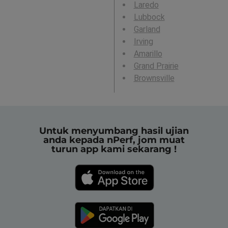
Laredo
Lubbock
Garland
Irving
Amarillo
Grand Prairie
Brownsville
Untuk menyumbang hasil ujian
anda kepada nPerf, jom muat
turun app kami sekarang !