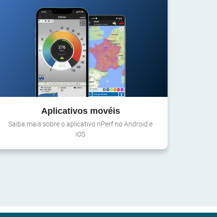
Aplicativos movéis
Saiba mais sobre o aplicativo nPerf no Android e
iOS