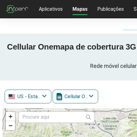
Aplicativos
Mapas
Publicações
S
Cellular Onemapa de cobertura 3G 
Rede móvel celular
US
- Estados Unidos
Cellular One
+
−