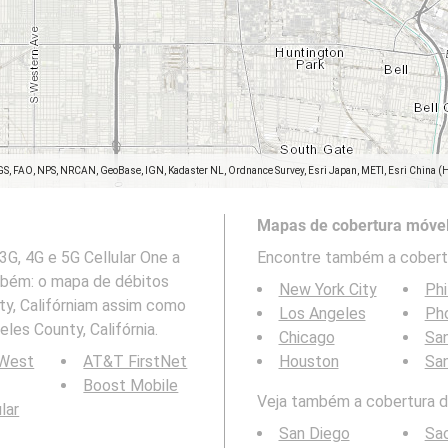
GS, FAO, NPS, NRCAN, GeoBase, IGN, Kadaster NL, Ordnance Survey, Esri Japan, METI, Esri China (
Mapas de cobertura móvel
G, 4G e 5G Cellular One a
Encontre também a cobertu
ambém: o mapa de débitos
New York City
Phi
y, Califórniam assim como
Los Angeles
Ph
les County, Califórnia.
Chicago
San
 West
AT&T FirstNet
Houston
Sa
Boost Mobile
Veja também a cobertura da
ular
San Diego
Sa