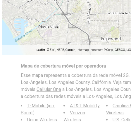
Leaflet
|
© Esri, HERE, Garmin, Intermap, increment P Corp., GEBCO, US
Mapa de cobertura móvel por operadora
Esse mapa representa a cobertura da rede móvel 2G, 3
Los-Angeles, Los Angeles County, Califórnia. Veja t
móveis
Cellular One
a Los-Angeles, Los Angeles Count
a cobertura das redes móveis a Los-Angeles, Los Ange
T-Mobile (inc.
AT&T Mobility
Carolina
Sprint)
Verizon
Wireless
Union Wireless
Wireless
U.S. Cell