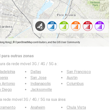
Hong Kong), © OpenStreetMap contributors, and the GIS User Community
 para outras zonas
ra da rede móvel 3G / 4G / 5G a
:
ladelphia
Dallas
San Francisco
oenix
San Jose
Austin
 Antonio
Indianapolis
Columbus
n Diego
Jacksonville
 rede móvel 3G / 4G / 5G na sua área:
cramento
Anaheim
Chula Vista