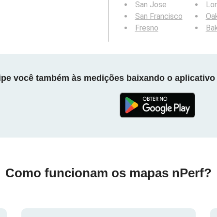
San Jose
Lo
San Francisco
Oa
Fresno
Bak
cipe você também às medições baixando o aplicativo 
Como funcionam os mapas nPerf?