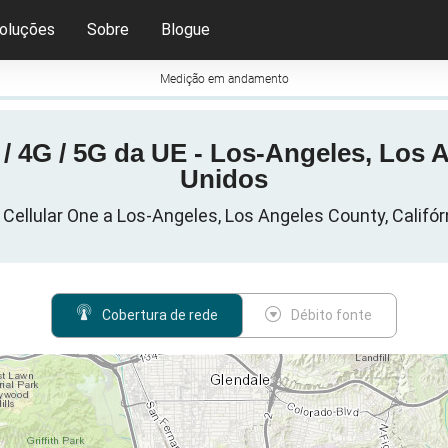
oluções
Sobre
Blogue
Medição em andamento
/ 4G / 5G da UE - Los-Angeles, Los A
Unidos
 Cellular One a Los-Angeles, Los Angeles County, Califór
Cobertura de rede
Débito fonte