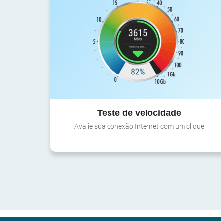
Teste de velocidade
Avalie sua conexão Internet com um clique