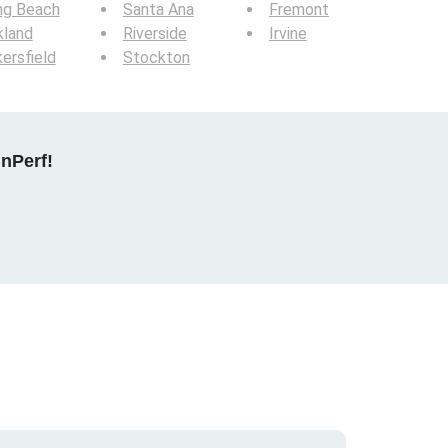
ng Beach
Santa Ana
Fremont
kland
Riverside
Irvine
ersfield
Stockton
nPerf!