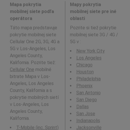
Mapa pokrytia
Mapy pokrytia
mobilnej siete podľa
mobilnej siete pre iné
operátora
oblasti
Táto mapa predstavuje
Pozrite si tiež pokrytie
pokrytie mobilnej siete
mobilnej siete 3G / 4G /
Cellular One 2G, 3G, 4G a
5G v
:
5G v Los-Angeles, Los
New York City
Angeles County,
Los Angeles
Kalifornia. Pozrite tiež:
Chicago
Cellular One
mobilné
Houston
bitrate Mapa v Los-
Philadelphia
Angeles, Los Angeles
Phoenix
County, Kalifornia a s
San Antonio
pokrytie mobilných sietí
San Diego
v Los-Angeles, Los
Dallas
Angeles County,
San Jose
Kalifornia.
Indianapolis
T-Mobile (inc. Sprint)
Jacksonville