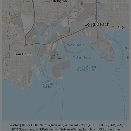
Leaflet
|
© Esri, HERE, Garmin, Intermap, increment P Corp., GEBCO, USGS, FAO, NPS,
NRCAN, GeoBase, IGN, Kadaster NL, Ordnance Survey, Esri Japan, METI, Esri China