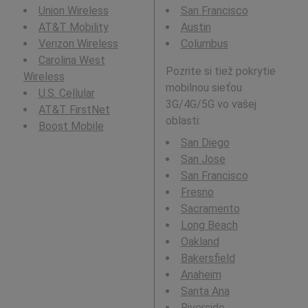
Union Wireless
San Francisco
AT&T Mobility
Austin
Verizon Wireless
Columbus
Carolina West
Pozrite si tiež pokrytie
Wireless
mobilnou sieťou
U.S. Cellular
3G/4G/5G vo vašej
AT&T FirstNet
oblasti:
Boost Mobile
San Diego
San Jose
San Francisco
Fresno
Sacramento
Long Beach
Oakland
Bakersfield
Anaheim
Santa Ana
Riverside