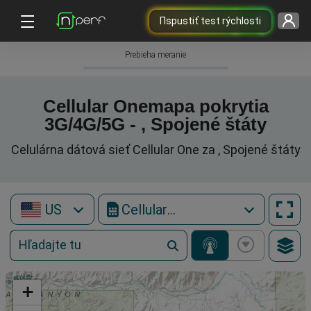
Пspustiť test rýchlosti
Prebieha meranie
Cellular Onemapa pokrytia
3G/4G/5G - , Spojené štáty
Celulárna dátová sieť Cellular One za , Spojené štáty
US
Cellular One
+