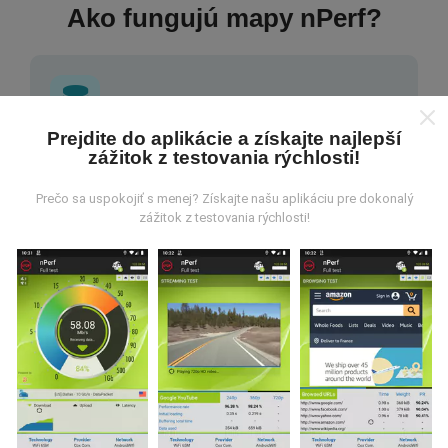
Ako fungujú mapy nPerf?
Prejdite do aplikácie a získajte najlepší
zážitok z testovania rýchlosti!
Odkiaľ pochádzajú údaje?
Prečo sa uspokojiť s menej? Získajte našu aplikáciu pre dokonalý
Údaje sa zbierajú z testov vykonaných používateľmi
zážitok z testovania rýchlosti!
aplikácie nPerf. Sú to testy vykonávané v reálnych
podmienkach priamo v teréne. Ak sa chcete tiež
zapojiť, stačí si do smartfónu stiahnuť aplikáciu nPerf.
Čím viac údajov bude, tým budú mapy
komplexnejšie!