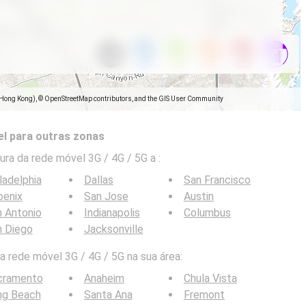
(Hong Kong), © OpenStreetMap contributors, and the GIS User Community
l para outras zonas
ra da rede móvel 3G / 4G / 5G a
:
ladelphia
Dallas
San Francisco
oenix
San Jose
Austin
 Antonio
Indianapolis
Columbus
n Diego
Jacksonville
 rede móvel 3G / 4G / 5G na sua área:
cramento
Anaheim
Chula Vista
ng Beach
Santa Ana
Fremont