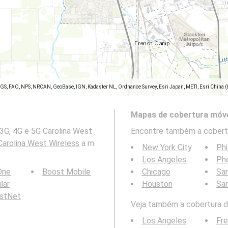
SGS, FAO, NPS, NRCAN, GeoBase, IGN, Kadaster NL, Ordnance Survey, Esri Japan, METI, Esri China 
Mapas de cobertura móve
3G, 4G e 5G Carolina West
Encontre também a cobertu
Carolina West Wireless
a m
New York City
Phi
Los Angeles
Ph
 One
Boost Mobile
Chicago
San
ular
Houston
Sa
rstNet
Veja também a cobertura da
Los Angeles
Fr