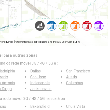
(Hong Kong), © OpenStreetMap contributors, and the GIS User Community
l para outras zonas
ra da rede móvel 3G / 4G / 5G a
:
ladelphia
Dallas
San Francisco
oenix
San Jose
Austin
 Antonio
Indianapolis
Columbus
n Diego
Jacksonville
 rede móvel 3G / 4G / 5G na sua área:
esno
Bakersfield
Chula Vista