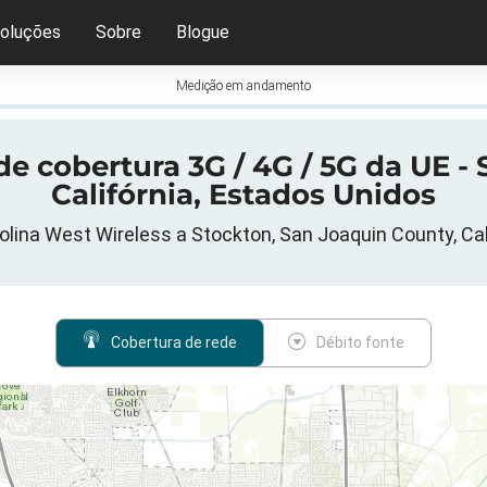
oluções
Sobre
Blogue
Medição em andamento
e cobertura 3G / 4G / 5G da UE - 
Califórnia, Estados Unidos
olina West Wireless a Stockton, San Joaquin County, Cal
Cobertura de rede
Débito fonte