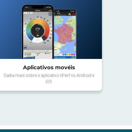
Aplicativos movéis
Saiba mais sobre o aplicativo nPerf no Android e
iOS