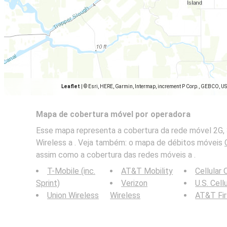
Leaflet
|
© Esri, HERE, Garmin, Intermap, increment P Corp., GEBCO, U
Mapa de cobertura móvel por operadora
Esse mapa representa a cobertura da rede móvel 2G, 
Wireless a . Veja também: o mapa de débitos móveis
assim como a cobertura das redes móveis a .
T-Mobile (inc.
AT&T Mobility
Cellular
Sprint)
Verizon
U.S. Cell
Union Wireless
Wireless
AT&T Fi