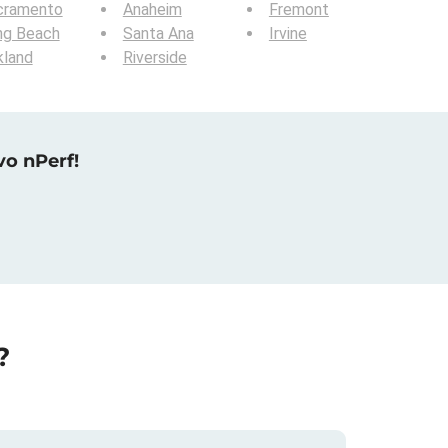
cramento
Anaheim
Fremont
ng Beach
Santa Ana
Irvine
kland
Riverside
vo nPerf!
?