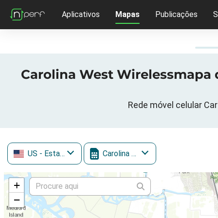
Aplicativos
Mapas
Publicações
S
Carolina West Wirelessmapa d
Rede móvel celular Car
US
- Estados Unidos
Carolina West Wireless
+
−