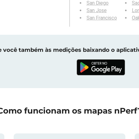
San Diego
Sa
San Jose
Lo
San Francisco
Oa
e você também às medições baixando o aplicati
Como funcionam os mapas nPerf