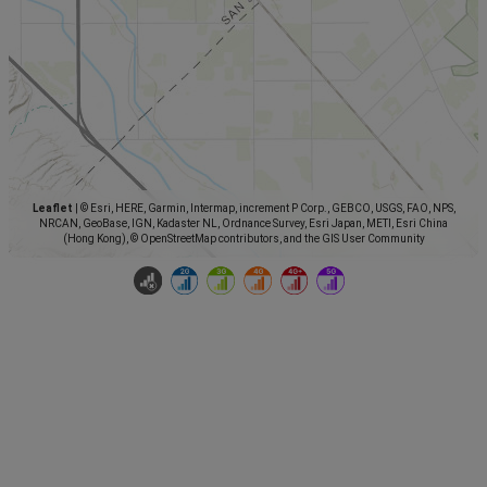
Leaflet
|
© Esri, HERE, Garmin, Intermap, increment P Corp., GEBCO, USGS, FAO, NPS,
NRCAN, GeoBase, IGN, Kadaster NL, Ordnance Survey, Esri Japan, METI, Esri China
(Hong Kong), © OpenStreetMap contributors, and the GIS User Community