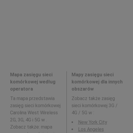
Mapa zasięgu sieci
Mapy zasięgu sieci
komórkowej według
komórkowej dla innych
operatora
obszarów
Ta mapa przedstawia
Zobacz także zasięg
zasięg sieci komórkowej
sieci komórkowej 3G /
Carolina West Wireless
4G / 5G w
:
2G, 3G, 4G i 5G w .
New York City
Zobacz także: mapa
Los Angeles