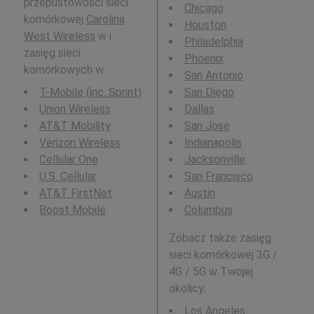
przepustowości sieci
Chicago
komórkowej
Carolina
Houston
West Wireless
w i
Philadelphia
zasięg sieci
Phoenix
komórkowych w .
San Antonio
T-Mobile (inc. Sprint)
San Diego
Union Wireless
Dallas
AT&T Mobility
San Jose
Verizon Wireless
Indianapolis
Cellular One
Jacksonville
U.S. Cellular
San Francisco
AT&T FirstNet
Austin
Boost Mobile
Columbus
Zobacz także zasięg
sieci komórkowej 3G /
4G / 5G w Twojej
okolicy:
Los Angeles