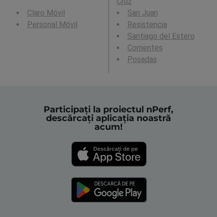
Cruz
Claro Móvil
San Juan
Personal Móvil
Resistencia
Santiago del Estero
Corrientes
Posadas
Participați la proiectul nPerf,
descărcați aplicația noastră
acum!