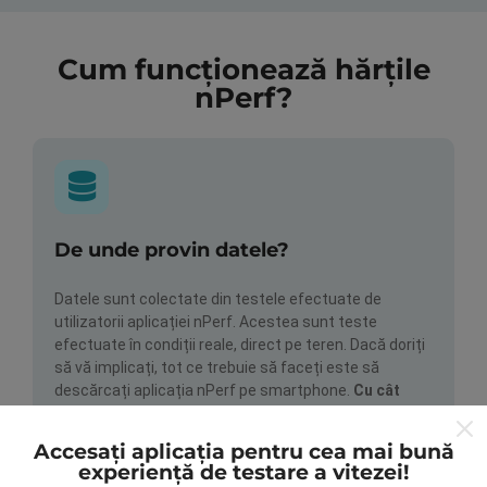
Cum funcționează hărțile
nPerf?
De unde provin datele?
Datele sunt colectate din testele efectuate de
utilizatorii aplicației nPerf. Acestea sunt teste
efectuate în condiții reale, direct pe teren. Dacă doriți
să vă implicați, tot ce trebuie să faceți este să
descărcați aplicația nPerf pe smartphone.
Cu cât
există mai multe date, cu atât hărțile vor fi mai
cuprinzătoare!
Accesați aplicația pentru cea mai bună
experiență de testare a vitezei!