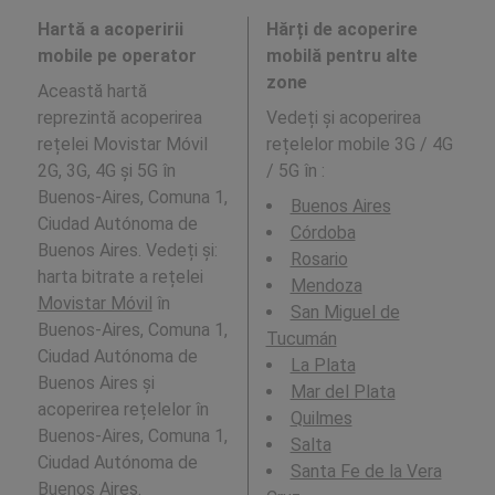
Hartă a acoperirii
Hărți de acoperire
mobile pe operator
mobilă pentru alte
zone
Această hartă
reprezintă acoperirea
Vedeți și acoperirea
rețelei Movistar Móvil
rețelelor mobile 3G / 4G
2G, 3G, 4G și 5G în
/ 5G în
:
Buenos-Aires, Comuna 1,
Buenos Aires
Ciudad Autónoma de
Córdoba
Buenos Aires. Vedeți și:
Rosario
harta bitrate a rețelei
Mendoza
Movistar Móvil
în
San Miguel de
Buenos-Aires, Comuna 1,
Tucumán
Ciudad Autónoma de
La Plata
Buenos Aires și
Mar del Plata
acoperirea rețelelor în
Quilmes
Buenos-Aires, Comuna 1,
Salta
Ciudad Autónoma de
Santa Fe de la Vera
Buenos Aires.