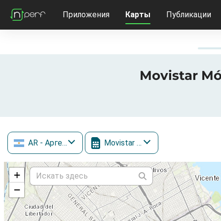
Приложения
Карты
Публикации
Movistar Mó
AR
- Аргентина
Movistar Móvil
+
−