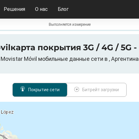
Решения
О нас
Блог
Выполняется измерение
vilкарта покрытия 3G / 4G / 5G -
Movistar Móvil мобильные данные сети в , Аргентина
Покрытие сети
Битрейт загрузки