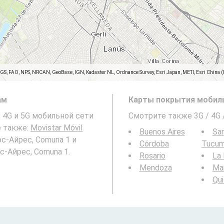
SGS, FAO, NPS, NRCAN, GeoBase, IGN, Kadaster NL, Ordnance Survey, Esri Japan, METI, Esri China 
ам
Карты покрытия мобиль
, 4G и 5G мобильной сети
Смотрите также 3G / 4G
е также:
Movistar Móvil
Buenos Aires
San
ос-Айрес, Comuna 1 и
Córdoba
Tucu
с-Айрес, Comuna 1.
Rosario
La 
Mendoza
Mar
Qu