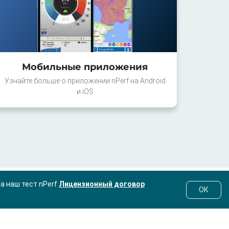
Мобильные приложения
Узнайте больше о приложении nPerf на Android
и iOS
на наш тест nPerf
Лицензионный договор
ОК