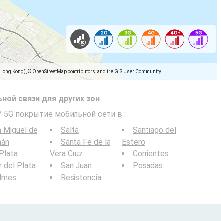
(Hong Kong), © OpenStreetMap contributors, and the GIS User Community
ной связи для других зон
 / 5G покрытие мобильной сети в
:
 Miguel de
Salta
Santiago del
mán
Santa Fe de la
Estero
Plata
Vera Cruz
Corrientes
 del Plata
San Juan
Posadas
ilmes
Resistencia