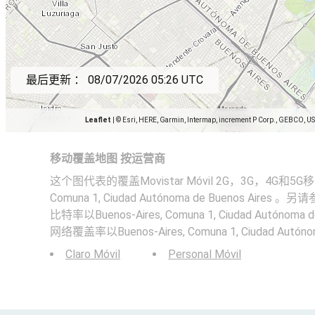
最后更新 ：
08/07/2026 05:26 UTC
Leaflet
|
© Esri, HERE, Garmin, Intermap, increment P Corp., GEBCO, U
移动覆盖地图 按运营商
这个图代表的覆盖Movistar Móvil 2G，3G，4G和5G移动
Comuna 1, Ciudad Autónoma de Buenos Aires 。
比特率以Buenos-Aires, Comuna 1, Ciudad Autónoma
网络覆盖率以Buenos-Aires, Comuna 1, Ciudad Autóno
Claro Móvil
Personal Móvil