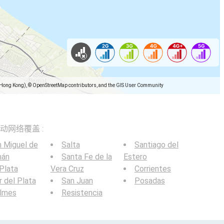
(Hong Kong), © OpenStreetMap contributors, and the GIS User Community
5G移动网络覆盖 :
 Miguel de
Salta
Santiago del
mán
Santa Fe de la
Estero
Plata
Vera Cruz
Corrientes
 del Plata
San Juan
Posadas
ilmes
Resistencia