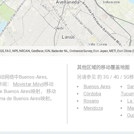
SGS, FAO, NPS, NRCAN, GeoBase, IGN, Kadaster NL, Ordnance Survey, Esri Japan, METI, Esri China 
其他区域的移动覆盖地图
网络中Buenos-Aires,
另请参见
的 3G / 4G / 
另请参阅：
Movistar Móvil
移动
Buenos Aires
San
 de Buenos Aires映射， 移动
Córdoba
Tucu
ma de Buenos Aires映射。
Rosario
La 
Mendoza
Mar
Qu