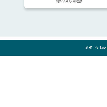
一键评估互联网连接
浏览 nPerf.c
ZH-CN
隐私政策
使用条款
Cookie